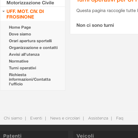
Motorizzazione Civile
Questa pagina raccoglie tutte le
UFF. MOT. CIV. DI
FROSINONE
Non ci sono turni
Home Page
Dove siamo
Orari apertura sportelli
Organizzazione e contatti
Avvisi all'utenza
Normative
Turni operativi
Richiesta
informazioni/Contatta
l'ufficio
Chi siamo
Eventi
News e circolari
Assistenza
Faq
Patenti
Veicoli