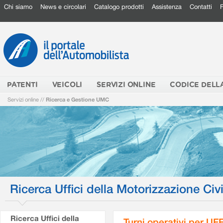
Chi siamo
News e circolari
Catalogo prodotti
Assistenza
Contatti
PATENTI
VEICOLI
SERVIZI ONLINE
CODICE DELL
Servizi online
//
Ricerca e Gestione UMC
Ricerca Uffici della Motorizzazione Civi
Ricerca Uffici della
Turni operativi per U