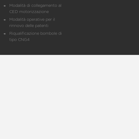
Modalità di collegamento al
CED motorizzazione
Modalità operative per il
rinnovo delle patenti
Riqualificazione bombole di
tipo CNG4