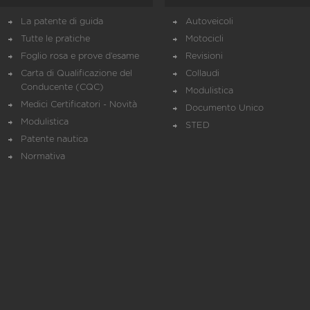
La patente di guida
Autoveicoli
Tutte le pratiche
Motocicli
Foglio rosa e prove d’esame
Revisioni
Carta di Qualificazione del
Collaudi
Conducente (CQC)
Modulistica
Medici Certificatori - Novità
Documento Unico
Modulistica
STED
Patente nautica
Normativa