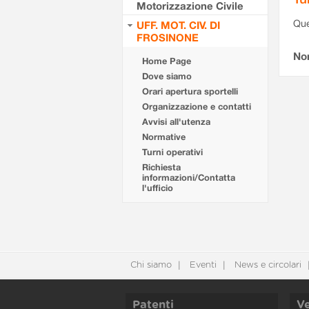
Motorizzazione Civile
Que
UFF. MOT. CIV. DI
FROSINONE
Non
Home Page
Dove siamo
Orari apertura sportelli
Organizzazione e contatti
Avvisi all'utenza
Normative
Turni operativi
Richiesta
informazioni/Contatta
l'ufficio
Chi siamo
Eventi
News e circolari
Patenti
Ve