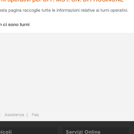
sta pagina raccoglie tutte le informazioni relative ai turni operativi.
 ci sono turni
Assistenza
Faq
icoli
Servizi Online