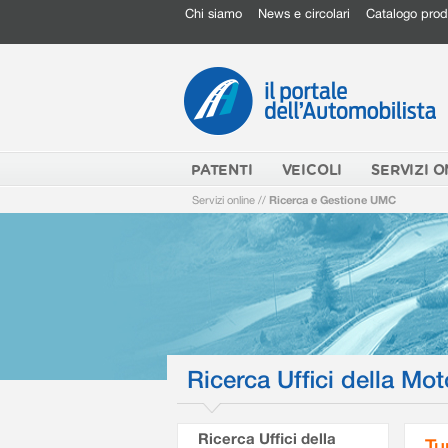
Chi siamo
News e circolari
Catalogo prod
PATENTI
VEICOLI
SERVIZI O
Servizi online
//
Ricerca e Gestione UMC
Ricerca Uffici della Mot
Ricerca Uffici della
Tu