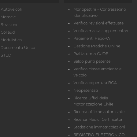
Autoveicoli
Monopattini - Contrassegno
identificativo
Motocicli
Verifica revisioni effettuate
Revisioni
Verifica massa supplementare
Collaudi
Pagamenti PagoPA
Modulistica
Gestione Pratiche Online
Documento Unico
Piattaforma CUDE
STED
Saldo punti patente
Verifica classe ambientale
veicolo
Verifica copertura RCA
Neopatentati
Ricerca Uffici della
Motorizzazione Civile
Ricerca officine autorizzate
Ricerca Medici Certificatori
Statistiche immatricolazioni
REGISTRO ELETTRONICO