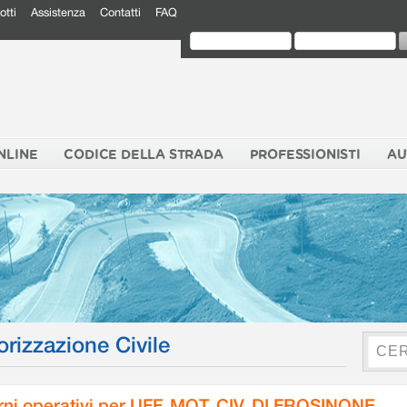
otti
Assistenza
Contatti
FAQ
NLINE
CODICE DELLA STRADA
PROFESSIONISTI
AU
orizzazione Civile
rni operativi per UFF. MOT. CIV. DI FROSINONE