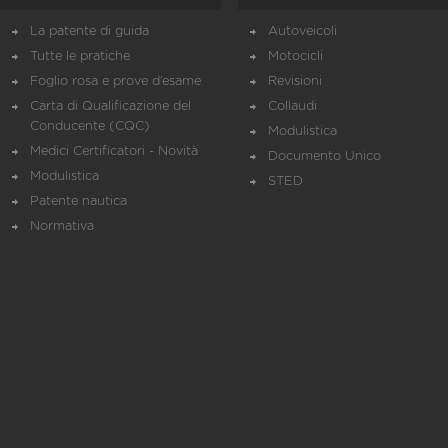
La patente di guida
Autoveicoli
Tutte le pratiche
Motocicli
Foglio rosa e prove d’esame
Revisioni
Carta di Qualificazione del
Collaudi
Conducente (CQC)
Modulistica
Medici Certificatori - Novità
Documento Unico
Modulistica
STED
Patente nautica
Normativa