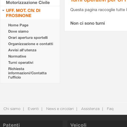
Motorizzazione Civile
Questa pagina raccoglie tutte le
UFF. MOT. CIV. DI
FROSINONE
Non ci sono turni
Home Page
Dove siamo
Orari apertura sportelli
Organizzazione e contatti
Avvisi all'utenza
Normative
Turni operativi
Richiesta
informazioni/Contatta
l'ufficio
Chi siamo
Eventi
News e circolari
Assistenza
Faq
Patenti
Veicoli