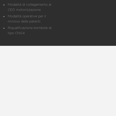
Modalità di collegamento al
CED motorizzazione
Modalità operative per il
rinnovo delle patenti
Riqualificazione bombole di
tipo CNG4