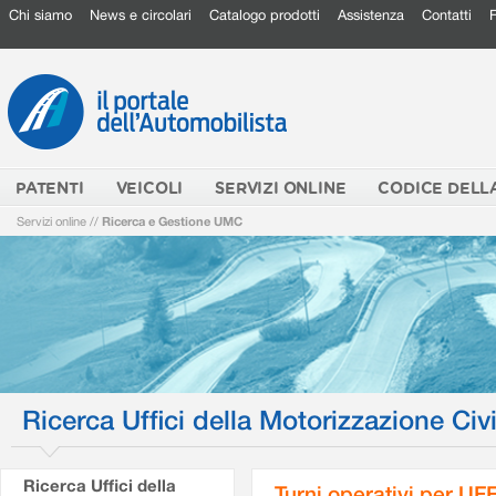
Chi siamo
News e circolari
Catalogo prodotti
Assistenza
Contatti
PATENTI
VEICOLI
SERVIZI ONLINE
CODICE DELL
Servizi online
//
Ricerca e Gestione UMC
Ricerca Uffici della Motorizzazione Civi
Ricerca Uffici della
Turni operativi per U