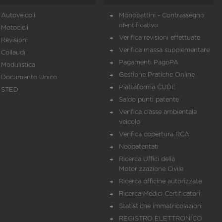
Autoveicoli
Monopattini - Contrassegno
identificativo
Motocicli
Verifica revisioni effettuate
Revisioni
Verifica massa supplementare
Collaudi
Pagamenti PagoPA
Modulistica
Gestione Pratiche Online
Documento Unico
Piattaforma CUDE
STED
Saldo punti patente
Verifica classe ambientale
veicolo
Verifica copertura RCA
Neopatentati
Ricerca Uffici della
Motorizzazione Civile
Ricerca officine autorizzate
Ricerca Medici Certificatori
Statistiche immatricolazioni
REGISTRO ELETTRONICO