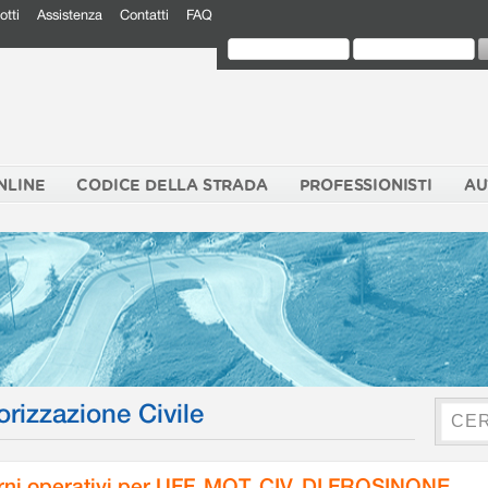
otti
Assistenza
Contatti
FAQ
NLINE
CODICE DELLA STRADA
PROFESSIONISTI
AU
orizzazione Civile
rni operativi per UFF. MOT. CIV. DI FROSINONE