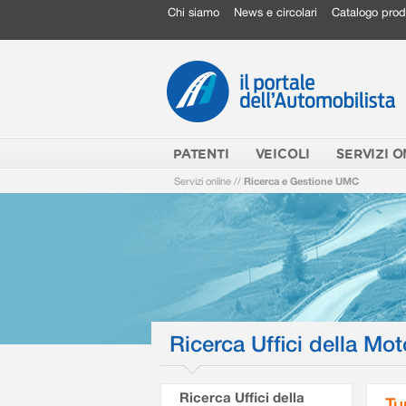
Chi siamo
News e circolari
Catalogo prod
PATENTI
VEICOLI
SERVIZI O
Servizi online
//
Ricerca e Gestione UMC
Ricerca Uffici della Mot
Ricerca Uffici della
Tu