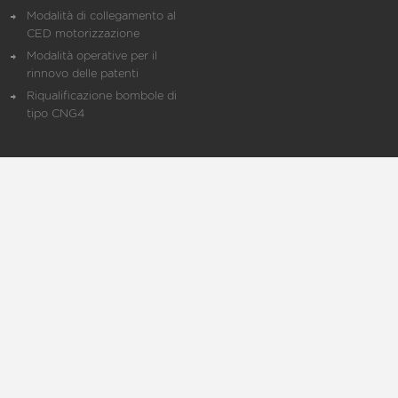
Modalità di collegamento al
CED motorizzazione
Modalità operative per il
rinnovo delle patenti
Riqualificazione bombole di
tipo CNG4