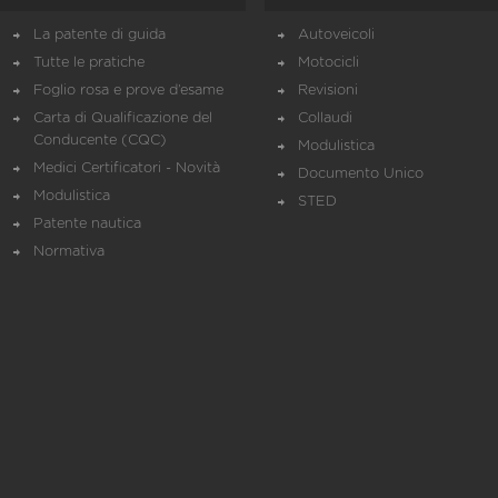
La patente di guida
Autoveicoli
Tutte le pratiche
Motocicli
Foglio rosa e prove d’esame
Revisioni
Carta di Qualificazione del
Collaudi
Conducente (CQC)
Modulistica
Medici Certificatori - Novità
Documento Unico
Modulistica
STED
Patente nautica
Normativa