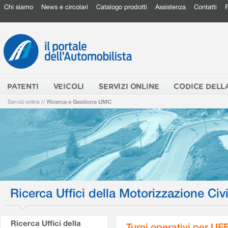
Chi siamo
News e circolari
Catalogo prodotti
Assistenza
Contatti
PATENTI
VEICOLI
SERVIZI ONLINE
CODICE DELL
Servizi online
//
Ricerca e Gestione UMC
Ricerca Uffici della Motorizzazione Civi
Ricerca Uffici della
Turni operativi per U