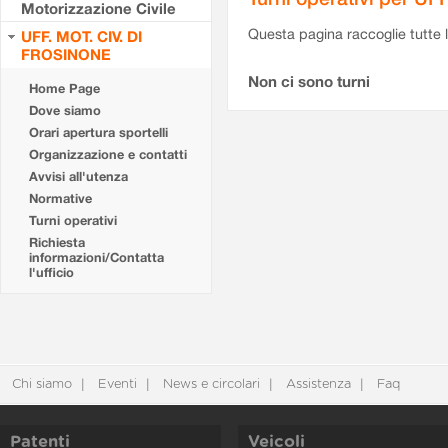
Motorizzazione Civile
Questa pagina raccoglie tutte le
UFF. MOT. CIV. DI
FROSINONE
Non ci sono turni
Home Page
Dove siamo
Orari apertura sportelli
Organizzazione e contatti
Avvisi all'utenza
Normative
Turni operativi
Richiesta
informazioni/Contatta
l'ufficio
Chi siamo
Eventi
News e circolari
Assistenza
Faq
Patenti
Veicoli