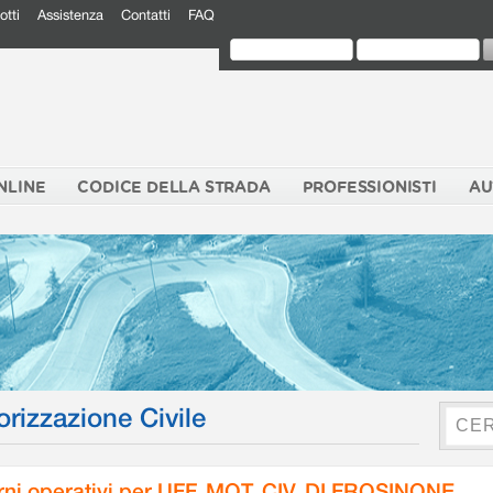
otti
Assistenza
Contatti
FAQ
NLINE
CODICE DELLA STRADA
PROFESSIONISTI
AU
orizzazione Civile
rni operativi per UFF. MOT. CIV. DI FROSINONE