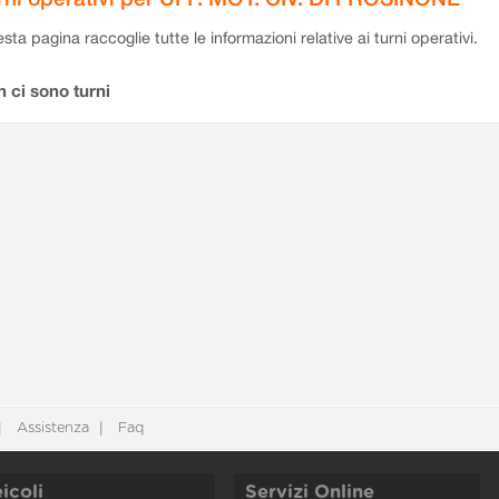
sta pagina raccoglie tutte le informazioni relative ai turni operativi.
 ci sono turni
Assistenza
Faq
icoli
Servizi Online