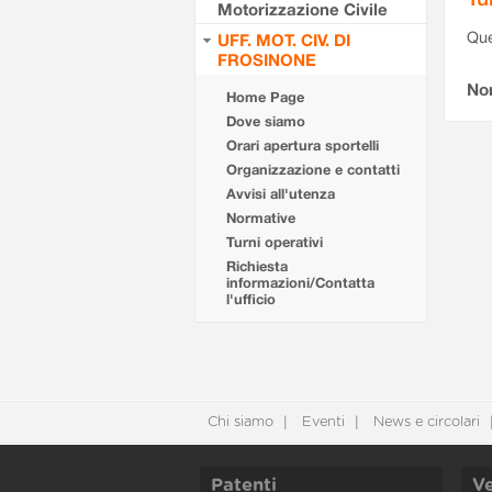
Motorizzazione Civile
Que
UFF. MOT. CIV. DI
FROSINONE
Non
Home Page
Dove siamo
Orari apertura sportelli
Organizzazione e contatti
Avvisi all'utenza
Normative
Turni operativi
Richiesta
informazioni/Contatta
l'ufficio
Chi siamo
Eventi
News e circolari
Patenti
Ve