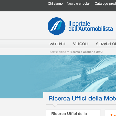
Chi siamo
News e circolari
Catalogo prod
PATENTI
VEICOLI
SERVIZI O
Servizi online
//
Ricerca e Gestione UMC
Ricerca Uffici della Mot
Ricerca Uffici della
Tu