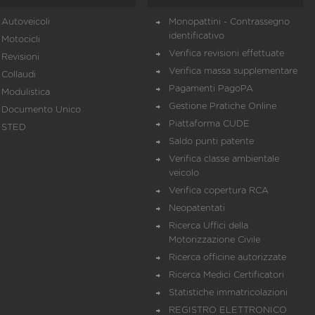
Autoveicoli
Monopattini - Contrassegno
identificativo
Motocicli
Verifica revisioni effettuate
Revisioni
Verifica massa supplementare
Collaudi
Pagamenti PagoPA
Modulistica
Gestione Pratiche Online
Documento Unico
Piattaforma CUDE
STED
Saldo punti patente
Verifica classe ambientale
veicolo
Verifica copertura RCA
Neopatentati
Ricerca Uffici della
Motorizzazione Civile
Ricerca officine autorizzate
Ricerca Medici Certificatori
Statistiche immatricolazioni
REGISTRO ELETTRONICO