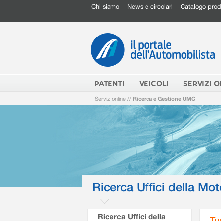
Chi siamo
News e circolari
Catalogo prod
PATENTI
VEICOLI
SERVIZI O
Servizi online
//
Ricerca e Gestione UMC
Ricerca Uffici della Mot
Ricerca Uffici della
Tu