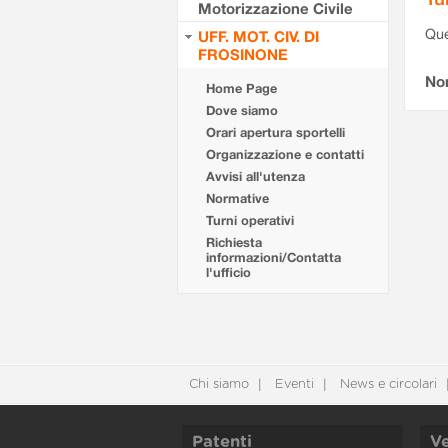
Motorizzazione Civile
Que
UFF. MOT. CIV. DI
FROSINONE
Non
Home Page
Dove siamo
Orari apertura sportelli
Organizzazione e contatti
Avvisi all'utenza
Normative
Turni operativi
Richiesta
informazioni/Contatta
l'ufficio
Chi siamo
Eventi
News e circolari
Patenti
Ve