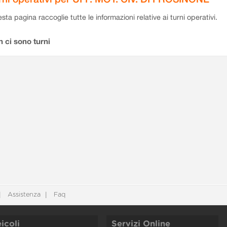
sta pagina raccoglie tutte le informazioni relative ai turni operativi.
 ci sono turni
Assistenza
Faq
icoli
Servizi Online