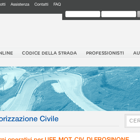
otti
Assistenza
Contatti
FAQ
NLINE
CODICE DELLA STRADA
PROFESSIONISTI
AU
orizzazione Civile
rni operativi per UFF. MOT. CIV. DI FROSINONE