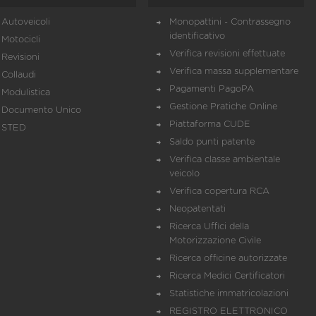
Autoveicoli
Monopattini - Contrassegno
identificativo
Motocicli
Verifica revisioni effettuate
Revisioni
Verifica massa supplementare
Collaudi
Pagamenti PagoPA
Modulistica
Gestione Pratiche Online
Documento Unico
Piattaforma CUDE
STED
Saldo punti patente
Verifica classe ambientale
veicolo
Verifica copertura RCA
Neopatentati
Ricerca Uffici della
Motorizzazione Civile
Ricerca officine autorizzate
Ricerca Medici Certificatori
Statistiche immatricolazioni
REGISTRO ELETTRONICO