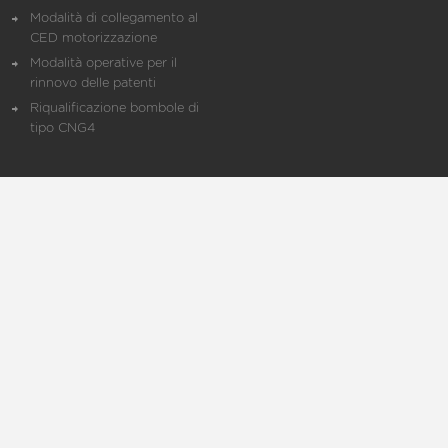
Modalità di collegamento al
CED motorizzazione
Modalità operative per il
rinnovo delle patenti
Riqualificazione bombole di
tipo CNG4