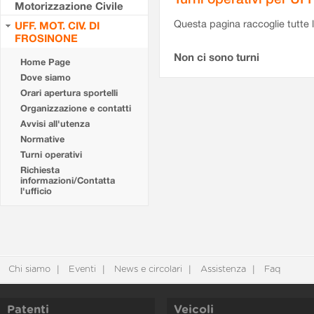
Motorizzazione Civile
Questa pagina raccoglie tutte le
UFF. MOT. CIV. DI
FROSINONE
Non ci sono turni
Home Page
Dove siamo
Orari apertura sportelli
Organizzazione e contatti
Avvisi all'utenza
Normative
Turni operativi
Richiesta
informazioni/Contatta
l'ufficio
Chi siamo
Eventi
News e circolari
Assistenza
Faq
Patenti
Veicoli