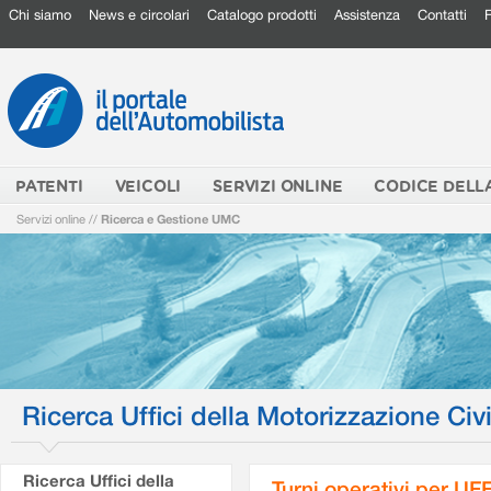
Chi siamo
News e circolari
Catalogo prodotti
Assistenza
Contatti
PATENTI
VEICOLI
SERVIZI ONLINE
CODICE DELL
Servizi online
//
Ricerca e Gestione UMC
Ricerca Uffici della Motorizzazione Civi
Ricerca Uffici della
Turni operativi per U