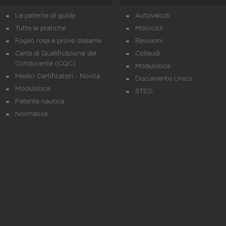
La patente di guida
Autoveicoli
Tutte le pratiche
Motocicli
Foglio rosa e prove d’esame
Revisioni
Carta di Qualificazione del
Collaudi
Conducente (CQC)
Modulistica
Medici Certificatori - Novità
Documento Unico
Modulistica
STED
Patente nautica
Normativa