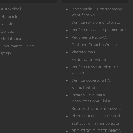
Autoveicoli
Monopattini - Contrassegno
identificativo
Motocicli
Verifica revisioni effettuate
Revisioni
Verifica massa supplementare
Collaudi
Pagamenti PagoPA
Modulistica
Gestione Pratiche Online
Documento Unico
Piattaforma CUDE
STED
Saldo punti patente
Verifica classe ambientale
veicolo
Verifica copertura RCA
Neopatentati
Ricerca Uffici della
Motorizzazione Civile
Ricerca officine autorizzate
Ricerca Medici Certificatori
Statistiche immatricolazioni
REGISTRO ELETTRONICO