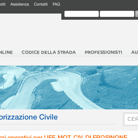
otti
Assistenza
Contatti
FAQ
NLINE
CODICE DELLA STRADA
PROFESSIONISTI
AU
orizzazione Civile
rni operativi per UFF. MOT. CIV. DI FROSINONE