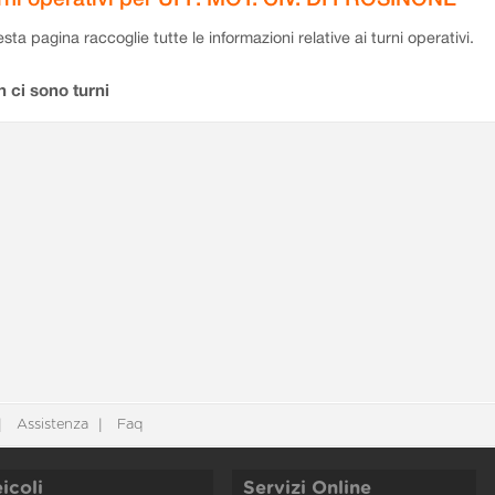
sta pagina raccoglie tutte le informazioni relative ai turni operativi.
 ci sono turni
Assistenza
Faq
icoli
Servizi Online