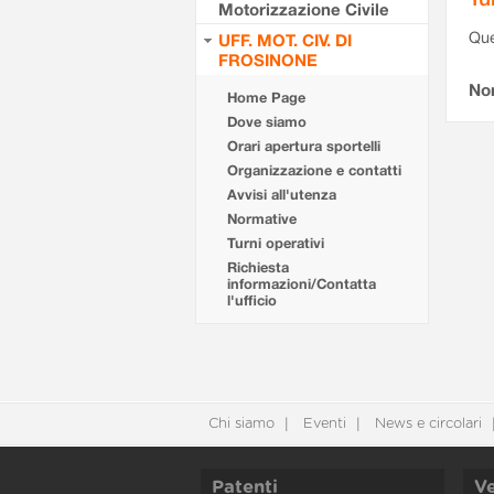
Motorizzazione Civile
Que
UFF. MOT. CIV. DI
FROSINONE
Non
Home Page
Dove siamo
Orari apertura sportelli
Organizzazione e contatti
Avvisi all'utenza
Normative
Turni operativi
Richiesta
informazioni/Contatta
l'ufficio
Chi siamo
Eventi
News e circolari
Patenti
Ve