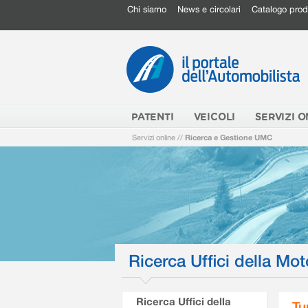
Chi siamo
News e circolari
Catalogo prod
PATENTI
VEICOLI
SERVIZI O
Servizi online
//
Ricerca e Gestione UMC
Ricerca Uffici della Mot
Ricerca Uffici della
Tu