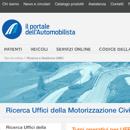
Chi siamo
News e circolari
Catalogo prodotti
Assistenza
Contatti
PATENTI
VEICOLI
SERVIZI ONLINE
CODICE DELL
Servizi online
//
Ricerca e Gestione UMC
Ricerca Uffici della Motorizzazione Civi
Ricerca Uffici della
Turni operativi per U