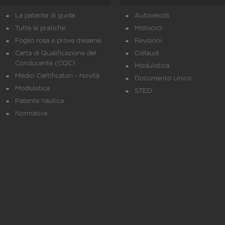
La patente di guida
Autoveicoli
Tutte le pratiche
Motocicli
Foglio rosa e prove d’esame
Revisioni
Carta di Qualificazione del
Collaudi
Conducente (CQC)
Modulistica
Medici Certificatori - Novità
Documento Unico
Modulistica
STED
Patente nautica
Normativa