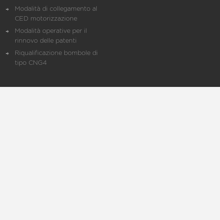
Modalità di collegamento al
CED motorizzazione
Modalità operative per il
rinnovo delle patenti
Riqualificazione bombole di
tipo CNG4