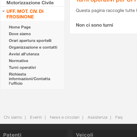
Motorizzazione Civile
Questa pagina raccoglie tutte le
UFF. MOT. CIV. DI
FROSINONE
Non ci sono turni
Home Page
Dove siamo
Orari apertura sportelli
Organizzazione e contatti
Avvisi all'utenza
Normative
Turni operativi
Richiesta
informazioni/Contatta
l'ufficio
Chi siamo
Eventi
News e circolari
Assistenza
Faq
Patenti
Veicoli