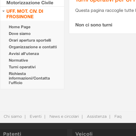
Motorizzazione Civile
Questa pagina raccoglie tutte le
UFF. MOT. CIV. DI
FROSINONE
Non ci sono turni
Home Page
Dove siamo
Orari apertura sportelli
Organizzazione e contatti
Avvisi all'utenza
Normative
Turni operativi
Richiesta
informazioni/Contatta
l'ufficio
Chi siamo
Eventi
News e circolari
Assistenza
Faq
Patenti
Veicoli