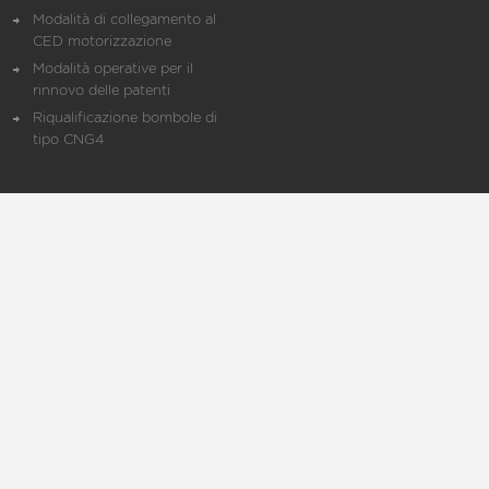
Modalità di collegamento al
CED motorizzazione
Modalità operative per il
rinnovo delle patenti
Riqualificazione bombole di
tipo CNG4