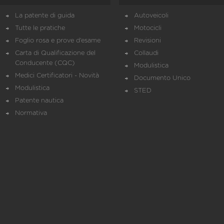
La patente di guida
Autoveicoli
Tutte le pratiche
Motocicli
Foglio rosa e prove d’esame
Revisioni
Carta di Qualificazione del
Collaudi
Conducente (CQC)
Modulistica
Medici Certificatori - Novità
Documento Unico
Modulistica
STED
Patente nautica
Normativa