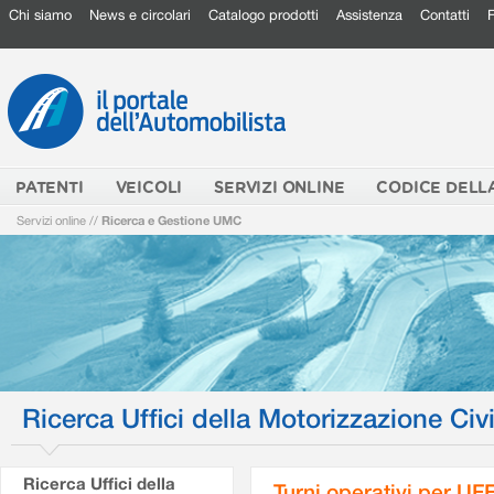
Chi siamo
News e circolari
Catalogo prodotti
Assistenza
Contatti
PATENTI
VEICOLI
SERVIZI ONLINE
CODICE DELL
Servizi online
//
Ricerca e Gestione UMC
Ricerca Uffici della Motorizzazione Civi
Ricerca Uffici della
Turni operativi per U