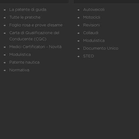
La patente di guida
Autoveicoli
Tutte le pratiche
Motocicli
Foglio rosa e prove d’esame
Revisioni
Carta di Qualificazione del
Collaudi
Conducente (CQC)
Modulistica
Medici Certificatori - Novità
Documento Unico
Modulistica
STED
Patente nautica
Normativa