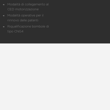
Modalità di collegamento al
CED motorizzazione
Modalità operative per il
rinnovo delle patenti
Riqualificazione bombole di
tipo CNG4