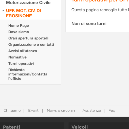
Motorizzazione Civile
Questa pagina raccoglie tutte le
UFF. MOT. CIV. DI
FROSINONE
Non ci sono turni
Home Page
Dove siamo
Orari apertura sportelli
Organizzazione e contatti
Avvisi all'utenza
Normative
Turni operativi
Richiesta
informazioni/Contatta
l'ufficio
Chi siamo
Eventi
News e circolari
Assistenza
Faq
Patenti
Veicoli