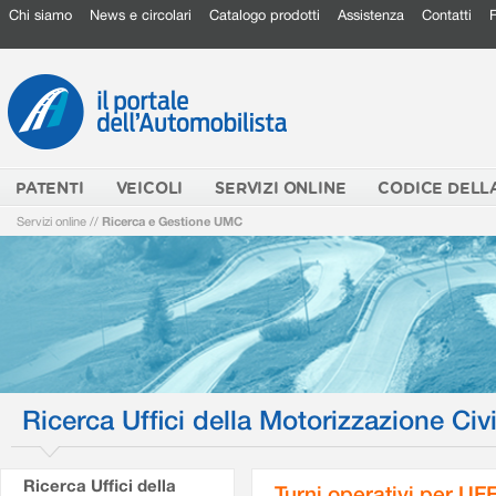
Chi siamo
News e circolari
Catalogo prodotti
Assistenza
Contatti
PATENTI
VEICOLI
SERVIZI ONLINE
CODICE DELL
Servizi online
//
Ricerca e Gestione UMC
Ricerca Uffici della Motorizzazione Civi
Ricerca Uffici della
Turni operativi per U