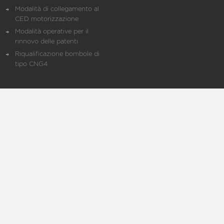
Modalità di collegamento al
CED motorizzazione
Modalità operative per il
rinnovo delle patenti
Riqualificazione bombole di
tipo CNG4