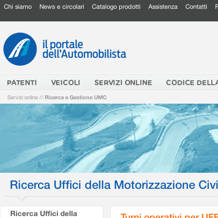
Chi siamo
News e circolari
Catalogo prodotti
Assistenza
Contatti
PATENTI
VEICOLI
SERVIZI ONLINE
CODICE DELL
Servizi online
//
Ricerca e Gestione UMC
Ricerca Uffici della Motorizzazione Civi
Ricerca Uffici della
Turni operativi per U