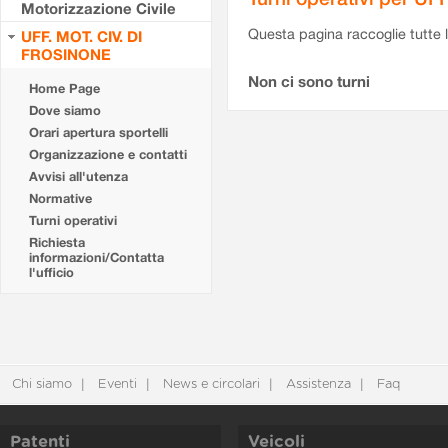
Motorizzazione Civile
Questa pagina raccoglie tutte le
UFF. MOT. CIV. DI
FROSINONE
Non ci sono turni
Home Page
Dove siamo
Orari apertura sportelli
Organizzazione e contatti
Avvisi all'utenza
Normative
Turni operativi
Richiesta
informazioni/Contatta
l'ufficio
Chi siamo
Eventi
News e circolari
Assistenza
Faq
Patenti
Veicoli