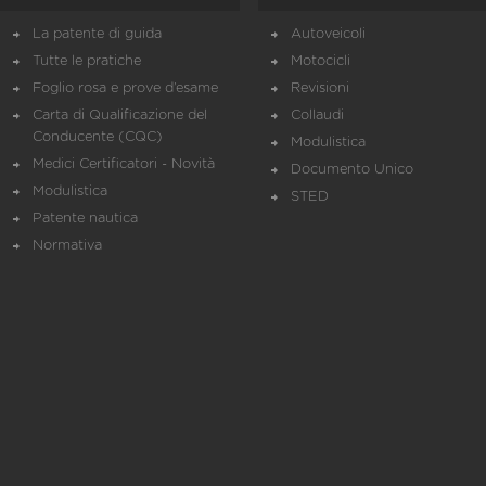
La patente di guida
Autoveicoli
Tutte le pratiche
Motocicli
Foglio rosa e prove d’esame
Revisioni
Carta di Qualificazione del
Collaudi
Conducente (CQC)
Modulistica
Medici Certificatori - Novità
Documento Unico
Modulistica
STED
Patente nautica
Normativa