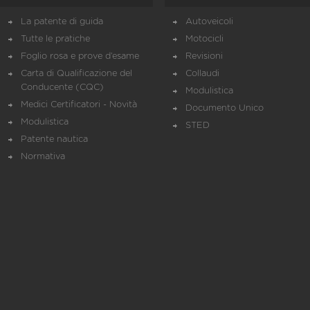
La patente di guida
Autoveicoli
Tutte le pratiche
Motocicli
Foglio rosa e prove d’esame
Revisioni
Carta di Qualificazione del
Collaudi
Conducente (CQC)
Modulistica
Medici Certificatori - Novità
Documento Unico
Modulistica
STED
Patente nautica
Normativa