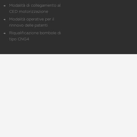
Modalità di collegamento al
CED motorizzazione
Modalità operative per il
rinnovo delle patenti
Riqualificazione bombole di
tipo CNG4