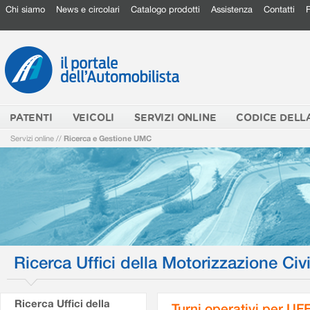
Chi siamo
News e circolari
Catalogo prodotti
Assistenza
Contatti
PATENTI
VEICOLI
SERVIZI ONLINE
CODICE DELL
Servizi online
//
Ricerca e Gestione UMC
Ricerca Uffici della Motorizzazione Civi
Ricerca Uffici della
Turni operativi per U