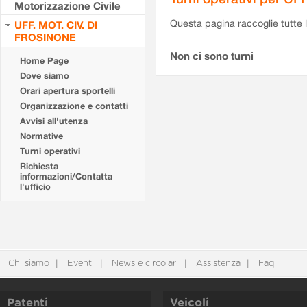
Motorizzazione Civile
Questa pagina raccoglie tutte le
UFF. MOT. CIV. DI
FROSINONE
Non ci sono turni
Home Page
Dove siamo
Orari apertura sportelli
Organizzazione e contatti
Avvisi all'utenza
Normative
Turni operativi
Richiesta
informazioni/Contatta
l'ufficio
Chi siamo
Eventi
News e circolari
Assistenza
Faq
Patenti
Veicoli