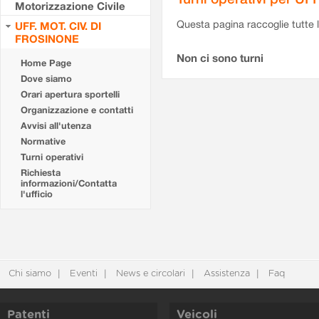
Motorizzazione Civile
Questa pagina raccoglie tutte le
UFF. MOT. CIV. DI
FROSINONE
Non ci sono turni
Home Page
Dove siamo
Orari apertura sportelli
Organizzazione e contatti
Avvisi all'utenza
Normative
Turni operativi
Richiesta
informazioni/Contatta
l'ufficio
Chi siamo
Eventi
News e circolari
Assistenza
Faq
Patenti
Veicoli