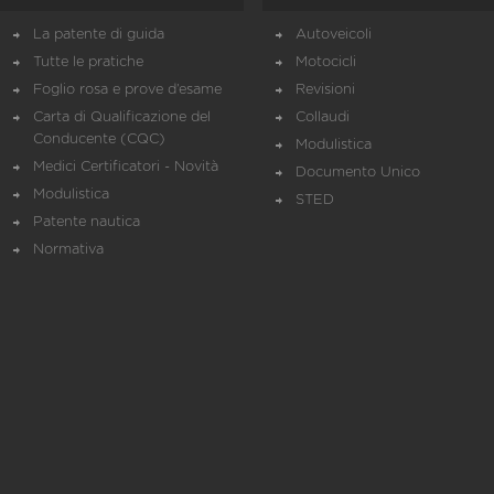
La patente di guida
Autoveicoli
Tutte le pratiche
Motocicli
Foglio rosa e prove d’esame
Revisioni
Carta di Qualificazione del
Collaudi
Conducente (CQC)
Modulistica
Medici Certificatori - Novità
Documento Unico
Modulistica
STED
Patente nautica
Normativa