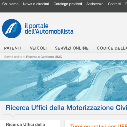
Chi siamo
News e circolari
Catalogo prodotti
Assistenza
Contatti
PATENTI
VEICOLI
SERVIZI ONLINE
CODICE DELL
Servizi online
//
Ricerca e Gestione UMC
Ricerca Uffici della Motorizzazione Civi
Ricerca Uffici della
Turni operativi per U