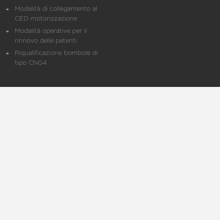
Modalità di collegamento al
CED motorizzazione
Modalità operative per il
rinnovo delle patenti
Riqualificazione bombole di
tipo CNG4