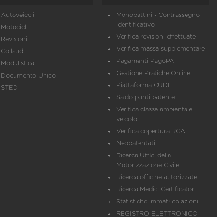
Autoveicoli
Monopattini - Contrassegno
identificativo
Motocicli
Verifica revisioni effettuate
Revisioni
Verifica massa supplementare
Collaudi
Pagamenti PagoPA
Modulistica
Gestione Pratiche Online
Documento Unico
Piattaforma CUDE
STED
Saldo punti patente
Verifica classe ambientale
veicolo
Verifica copertura RCA
Neopatentati
Ricerca Uffici della
Motorizzazione Civile
Ricerca officine autorizzate
Ricerca Medici Certificatori
Statistiche immatricolazioni
REGISTRO ELETTRONICO