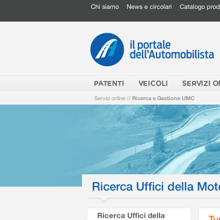
Chi siamo
News e circolari
Catalogo prod
PATENTI
VEICOLI
SERVIZI O
Servizi online
//
Ricerca e Gestione UMC
Ricerca Uffici della Mot
Ricerca Uffici della
Tu