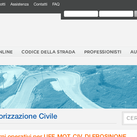
otti
Assistenza
Contatti
FAQ
NLINE
CODICE DELLA STRADA
PROFESSIONISTI
AU
orizzazione Civile
rni operativi per UFF. MOT. CIV. DI FROSINONE