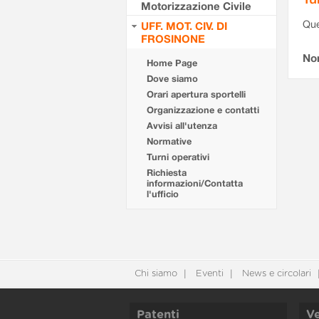
Motorizzazione Civile
Que
UFF. MOT. CIV. DI
FROSINONE
Non
Home Page
Dove siamo
Orari apertura sportelli
Organizzazione e contatti
Avvisi all'utenza
Normative
Turni operativi
Richiesta
informazioni/Contatta
l'ufficio
Chi siamo
Eventi
News e circolari
Patenti
Ve