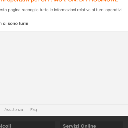
sta pagina raccoglie tutte le informazioni relative ai turni operativi.
 ci sono turni
Assistenza
Faq
icoli
Servizi Online