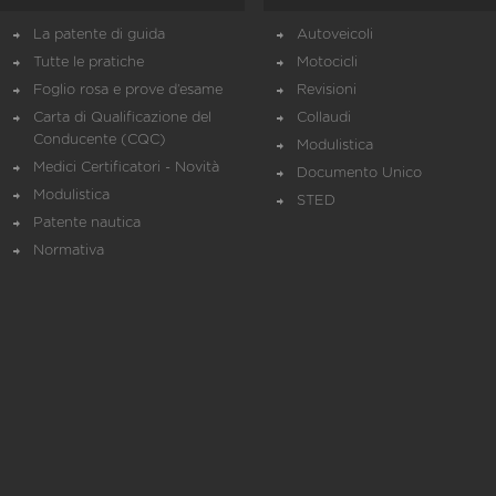
La patente di guida
Autoveicoli
Tutte le pratiche
Motocicli
Foglio rosa e prove d’esame
Revisioni
Carta di Qualificazione del
Collaudi
Conducente (CQC)
Modulistica
Medici Certificatori - Novità
Documento Unico
Modulistica
STED
Patente nautica
Normativa