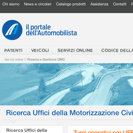
Chi siamo
News e circolari
Catalogo prodotti
Assistenza
Contatti
PATENTI
VEICOLI
SERVIZI ONLINE
CODICE DELL
Servizi online
//
Ricerca e Gestione UMC
Ricerca Uffici della Motorizzazione Civi
Ricerca Uffici della
Turni operativi per U