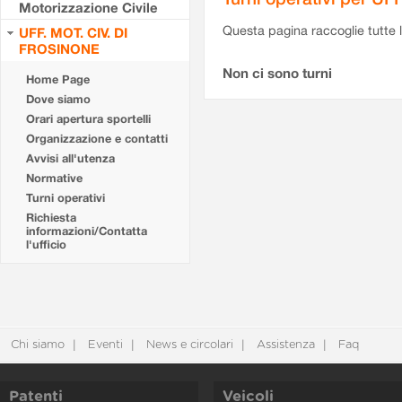
Motorizzazione Civile
Questa pagina raccoglie tutte le
UFF. MOT. CIV. DI
FROSINONE
Non ci sono turni
Home Page
Dove siamo
Orari apertura sportelli
Organizzazione e contatti
Avvisi all'utenza
Normative
Turni operativi
Richiesta
informazioni/Contatta
l'ufficio
Chi siamo
Eventi
News e circolari
Assistenza
Faq
Patenti
Veicoli