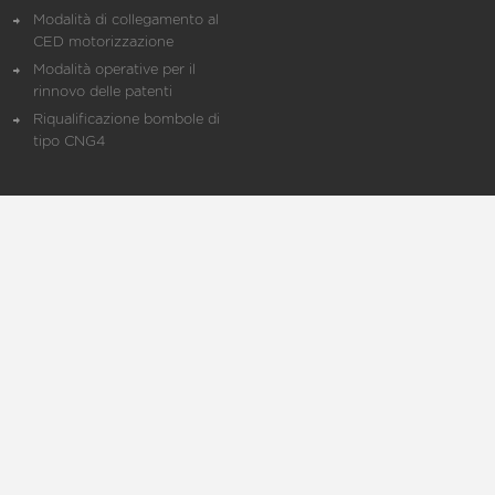
Modalità di collegamento al
CED motorizzazione
Modalità operative per il
rinnovo delle patenti
Riqualificazione bombole di
tipo CNG4