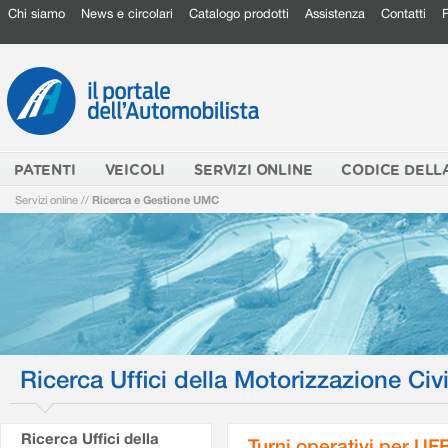
Chi siamo
News e circolari
Catalogo prodotti
Assistenza
Contatti
PATENTI
VEICOLI
SERVIZI ONLINE
CODICE DELL
Servizi online
//
Ricerca e Gestione UMC
Ricerca Uffici della Motorizzazione Civi
Ricerca Uffici della
Turni operativi per U