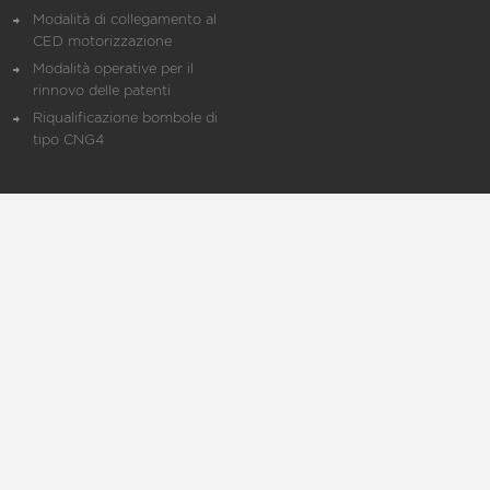
Modalità di collegamento al
CED motorizzazione
Modalità operative per il
rinnovo delle patenti
Riqualificazione bombole di
tipo CNG4