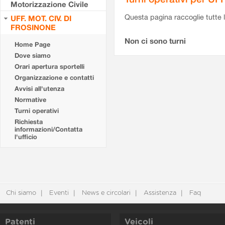
Motorizzazione Civile
Questa pagina raccoglie tutte le
UFF. MOT. CIV. DI
FROSINONE
Non ci sono turni
Home Page
Dove siamo
Orari apertura sportelli
Organizzazione e contatti
Avvisi all'utenza
Normative
Turni operativi
Richiesta
informazioni/Contatta
l'ufficio
Chi siamo
Eventi
News e circolari
Assistenza
Faq
Patenti
Veicoli