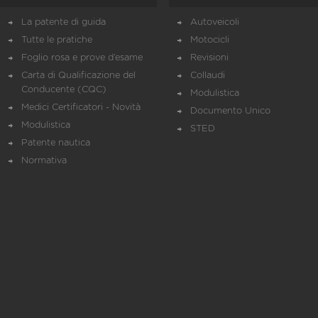
La patente di guida
Autoveicoli
Tutte le pratiche
Motocicli
Foglio rosa e prove d’esame
Revisioni
Carta di Qualificazione del
Collaudi
Conducente (CQC)
Modulistica
Medici Certificatori - Novità
Documento Unico
Modulistica
STED
Patente nautica
Normativa