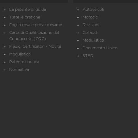
La patente di guida
Autoveicoli
Tutte le pratiche
Motocicli
Foglio rosa e prove d’esame
Revisioni
Carta di Qualificazione del
Collaudi
Conducente (CQC)
Modulistica
Medici Certificatori - Novità
Documento Unico
Modulistica
STED
Patente nautica
Normativa