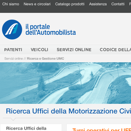
Chi siamo
News e circolari
Catalogo prodotti
Assistenza
Contatti
PATENTI
VEICOLI
SERVIZI ONLINE
CODICE DELL
Servizi online
//
Ricerca e Gestione UMC
Ricerca Uffici della Motorizzazione Civi
Ricerca Uffici della
Turni operativi per U