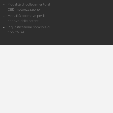
Modalità di collegamento al
CED motorizzazione
Modalità operative per il
rinnovo delle patenti
Riqualificazione bombole di
tipo CNG4