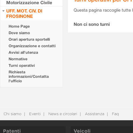
Motorizzazione Civile
Questa pagina raccoglie tutte le
UFF. MOT. CIV. DI
FROSINONE
Non ci sono turni
Home Page
Dove siamo
Orari apertura sportelli
Organizzazione e contatti
Avvisi all'utenza
Normative
Turni operativi
Richiesta
informazioni/Contatta
l'ufficio
Chi siamo
Eventi
News e circolari
Assistenza
Faq
Patenti
Veicoli