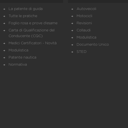
La patente di guida
Autoveicoli
Tutte le pratiche
Motocicli
Foglio rosa e prove d’esame
Revisioni
Carta di Qualificazione del
Collaudi
Conducente (CQC)
Modulistica
Medici Certificatori - Novità
Documento Unico
Modulistica
STED
Patente nautica
Normativa