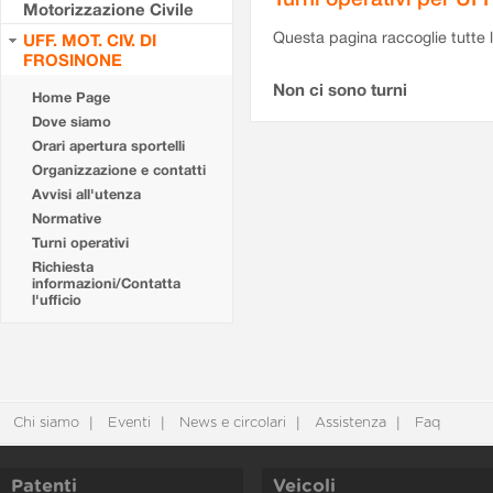
Motorizzazione Civile
Questa pagina raccoglie tutte le
UFF. MOT. CIV. DI
FROSINONE
Non ci sono turni
Home Page
Dove siamo
Orari apertura sportelli
Organizzazione e contatti
Avvisi all'utenza
Normative
Turni operativi
Richiesta
informazioni/Contatta
l'ufficio
Chi siamo
Eventi
News e circolari
Assistenza
Faq
Patenti
Veicoli