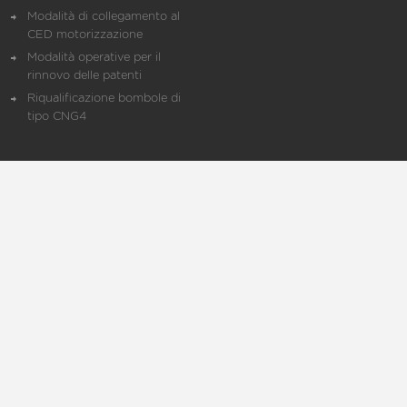
Modalità di collegamento al
CED motorizzazione
Modalità operative per il
rinnovo delle patenti
Riqualificazione bombole di
tipo CNG4