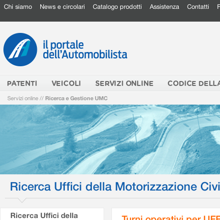
Chi siamo
News e circolari
Catalogo prodotti
Assistenza
Contatti
PATENTI
VEICOLI
SERVIZI ONLINE
CODICE DELL
Servizi online
//
Ricerca e Gestione UMC
Ricerca Uffici della Motorizzazione Civi
Ricerca Uffici della
Turni operativi per U