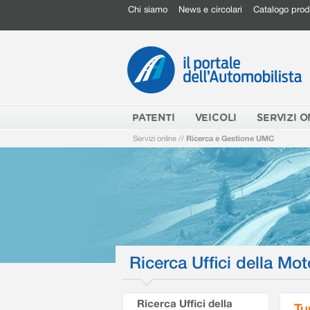
Chi siamo
News e circolari
Catalogo prod
PATENTI
VEICOLI
SERVIZI O
Servizi online
//
Ricerca e Gestione UMC
Ricerca Uffici della Mot
Ricerca Uffici della
Tu