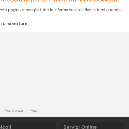
sta pagina raccoglie tutte le informazioni relative ai turni operativi.
 ci sono turni
Assistenza
Faq
icoli
Servizi Online