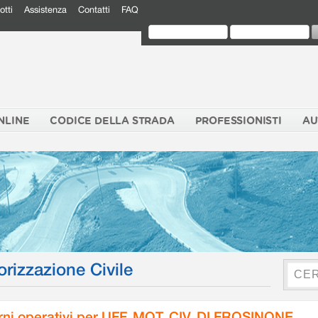
otti
Assistenza
Contatti
FAQ
NLINE
CODICE DELLA STRADA
PROFESSIONISTI
AU
orizzazione Civile
rni operativi per UFF. MOT. CIV. DI FROSINONE