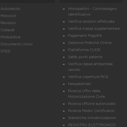
Autoveicoli
Monopattini - Contrassegno
identificativo
Motocicli
Verifica revisioni effettuate
Revisioni
Verifica massa supplementare
Collaudi
Pagamenti PagoPA
Modulistica
Gestione Pratiche Online
Documento Unico
Piattaforma CUDE
STED
Saldo punti patente
Verifica classe ambientale
veicolo
Verifica copertura RCA
Neopatentati
Ricerca Uffici della
Motorizzazione Civile
Ricerca officine autorizzate
Ricerca Medici Certificatori
Statistiche immatricolazioni
REGISTRO ELETTRONICO