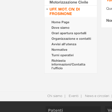
Motorizzazione Civile
Que
UFF. MOT. CIV. DI
FROSINONE
Non
Home Page
Dove siamo
Orari apertura sportelli
Organizzazione e contatti
Avvisi all'utenza
Normative
Turni operativi
Richiesta
informazioni/Contatta
l'ufficio
Chi siamo
Eventi
News e circolari
Patenti
Ve