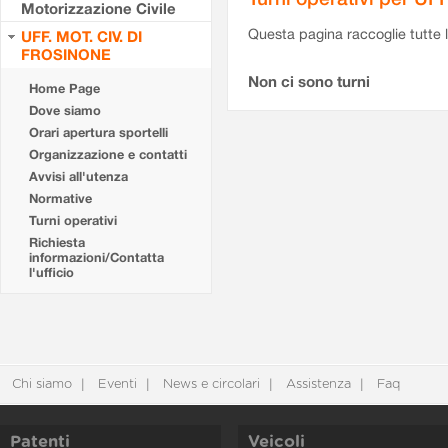
Motorizzazione Civile
Questa pagina raccoglie tutte le
UFF. MOT. CIV. DI
FROSINONE
Non ci sono turni
Home Page
Dove siamo
Orari apertura sportelli
Organizzazione e contatti
Avvisi all'utenza
Normative
Turni operativi
Richiesta
informazioni/Contatta
l'ufficio
Chi siamo
Eventi
News e circolari
Assistenza
Faq
Patenti
Veicoli