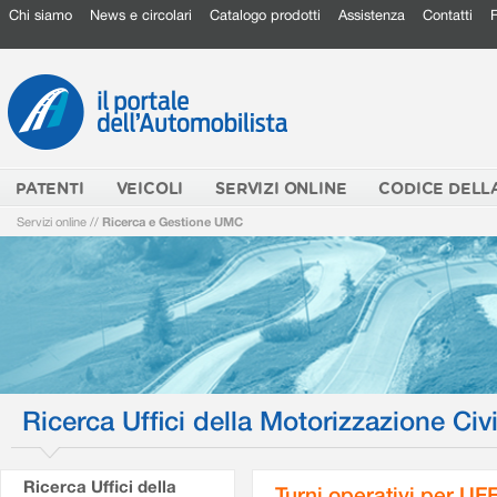
Chi siamo
News e circolari
Catalogo prodotti
Assistenza
Contatti
PATENTI
VEICOLI
SERVIZI ONLINE
CODICE DELL
Servizi online
//
Ricerca e Gestione UMC
Ricerca Uffici della Motorizzazione Civi
Ricerca Uffici della
Turni operativi per U