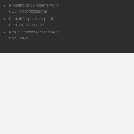
Modalità di collegamento al
CED motorizzazione
Modalità operative per il
rinnovo delle patenti
Riqualificazione bombole di
tipo CNG4