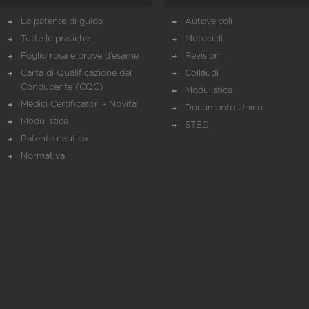
La patente di guida
Autoveicoli
Tutte le pratiche
Motocicli
Foglio rosa e prove d’esame
Revisioni
Carta di Qualificazione del
Collaudi
Conducente (CQC)
Modulistica
Medici Certificatori - Novità
Documento Unico
Modulistica
STED
Patente nautica
Normativa