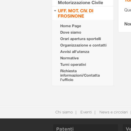
Motorizzazione Civile
Que
UFF. MOT. CIV. DI
FROSINONE
Non
Home Page
Dove siamo
Orari apertura sportelli
Organizzazione e contatti
Avvisi all'utenza
Normative
Turni operativi
Richiesta
informazioni/Contatta
l'ufficio
Chi siamo
Eventi
News e circolari
Patenti
Ve