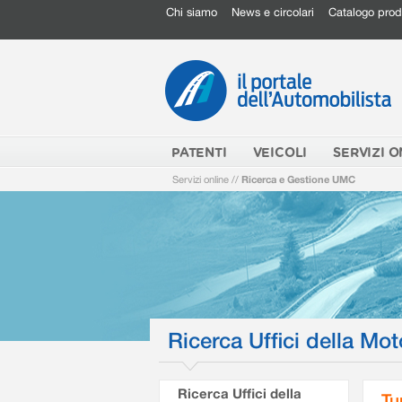
Chi siamo
News e circolari
Catalogo prod
PATENTI
VEICOLI
SERVIZI O
Servizi online
//
Ricerca e Gestione UMC
Ricerca Uffici della Mot
Ricerca Uffici della
Tu