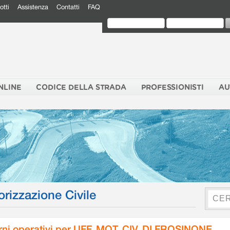
otti
Assistenza
Contatti
FAQ
NLINE
CODICE DELLA STRADA
PROFESSIONISTI
AU
orizzazione Civile
rni operativi per UFF. MOT. CIV. DI FROSINONE