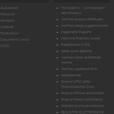
Autoveicoli
Monopattini - Contrassegno
identificativo
Motocicli
Verifica revisioni effettuate
Revisioni
Verifica massa supplementare
Collaudi
Pagamenti PagoPA
Modulistica
Gestione Pratiche Online
Documento Unico
Piattaforma CUDE
STED
Saldo punti patente
Verifica classe ambientale
veicolo
Verifica copertura RCA
Neopatentati
Ricerca Uffici della
Motorizzazione Civile
Ricerca officine autorizzate
Ricerca Medici Certificatori
Statistiche immatricolazioni
REGISTRO ELETTRONICO