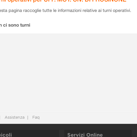
sta pagina raccoglie tutte le informazioni relative ai turni operativi.
 ci sono turni
Assistenza
Faq
icoli
Servizi Online