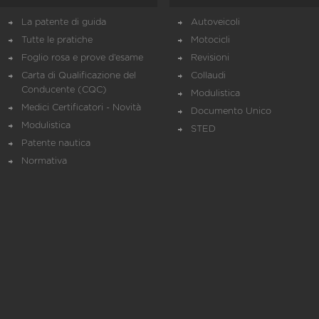
La patente di guida
Autoveicoli
Tutte le pratiche
Motocicli
Foglio rosa e prove d’esame
Revisioni
Carta di Qualificazione del
Collaudi
Conducente (CQC)
Modulistica
Medici Certificatori - Novità
Documento Unico
Modulistica
STED
Patente nautica
Normativa