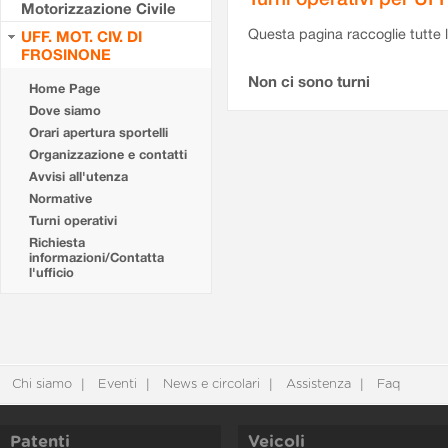
Motorizzazione Civile
Questa pagina raccoglie tutte le
UFF. MOT. CIV. DI
FROSINONE
Non ci sono turni
Home Page
Dove siamo
Orari apertura sportelli
Organizzazione e contatti
Avvisi all'utenza
Normative
Turni operativi
Richiesta
informazioni/Contatta
l'ufficio
Chi siamo
Eventi
News e circolari
Assistenza
Faq
Patenti
Veicoli