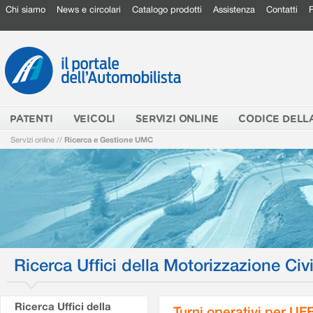
Chi siamo
News e circolari
Catalogo prodotti
Assistenza
Contatti
PATENTI
VEICOLI
SERVIZI ONLINE
CODICE DELL
Servizi online
//
Ricerca e Gestione UMC
Ricerca Uffici della Motorizzazione Civi
Ricerca Uffici della
Turni operativi per U