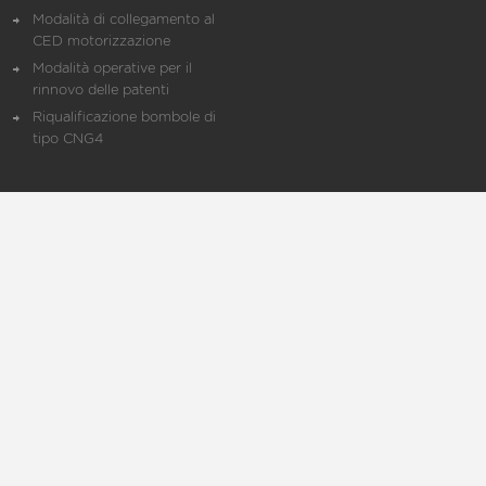
Modalità di collegamento al
CED motorizzazione
Modalità operative per il
rinnovo delle patenti
Riqualificazione bombole di
tipo CNG4