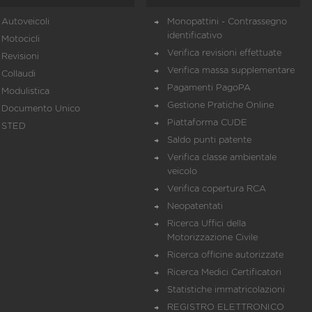
Autoveicoli
Monopattini - Contrassegno
identificativo
Motocicli
Verifica revisioni effettuate
Revisioni
Verifica massa supplementare
Collaudi
Pagamenti PagoPA
Modulistica
Gestione Pratiche Online
Documento Unico
Piattaforma CUDE
STED
Saldo punti patente
Verifica classe ambientale
veicolo
Verifica copertura RCA
Neopatentati
Ricerca Uffici della
Motorizzazione Civile
Ricerca officine autorizzate
Ricerca Medici Certificatori
Statistiche immatricolazioni
REGISTRO ELETTRONICO