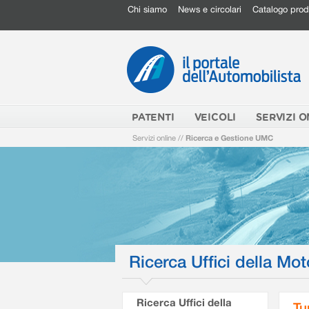
Chi siamo
News e circolari
Catalogo prod
PATENTI
VEICOLI
SERVIZI O
Servizi online
//
Ricerca e Gestione UMC
Ricerca Uffici della Mot
Ricerca Uffici della
Tu