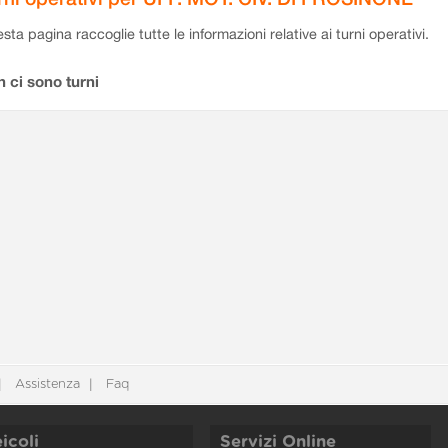
sta pagina raccoglie tutte le informazioni relative ai turni operativi.
 ci sono turni
Assistenza
Faq
icoli
Servizi Online