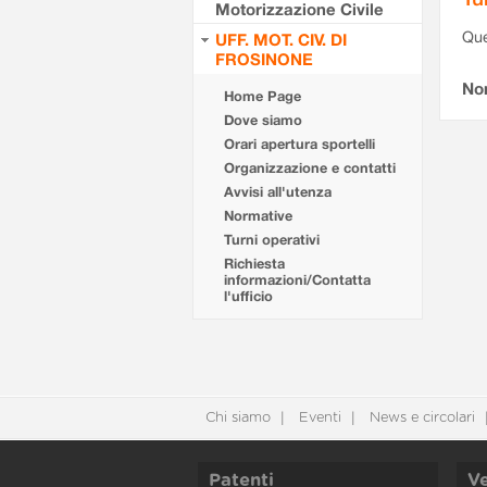
Motorizzazione Civile
Que
UFF. MOT. CIV. DI
FROSINONE
Non
Home Page
Dove siamo
Orari apertura sportelli
Organizzazione e contatti
Avvisi all'utenza
Normative
Turni operativi
Richiesta
informazioni/Contatta
l'ufficio
Chi siamo
Eventi
News e circolari
Patenti
Ve