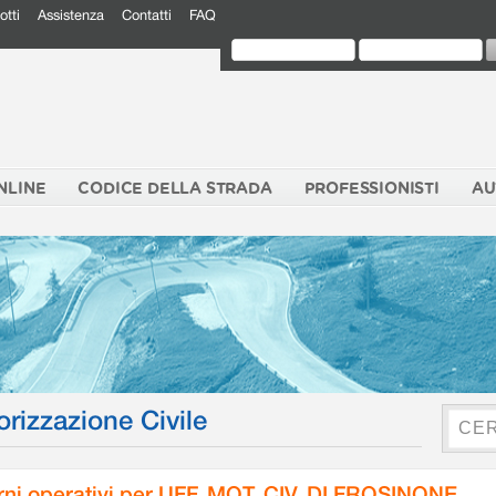
otti
Assistenza
Contatti
FAQ
NLINE
CODICE DELLA STRADA
PROFESSIONISTI
AU
orizzazione Civile
rni operativi per UFF. MOT. CIV. DI FROSINONE