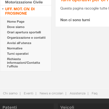
Motorizzazione Civile
Questa pagina raccoglie tutte le
UFF. MOT. CIV. DI
FROSINONE
Non ci sono turni
Home Page
Dove siamo
Orari apertura sportelli
Organizzazione e contatti
Avvisi all'utenza
Normative
Turni operativi
Richiesta
informazioni/Contatta
l'ufficio
Chi siamo
Eventi
News e circolari
Assistenza
Faq
Patenti
Veicoli