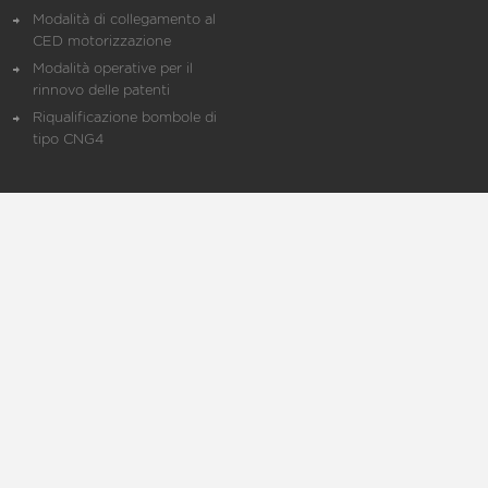
Modalità di collegamento al
CED motorizzazione
Modalità operative per il
rinnovo delle patenti
Riqualificazione bombole di
tipo CNG4