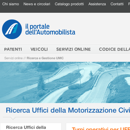
Chi siamo
News e circolari
Catalogo prodotti
Assistenza
Contatti
PATENTI
VEICOLI
SERVIZI ONLINE
CODICE DELL
Servizi online
//
Ricerca e Gestione UMC
Ricerca Uffici della Motorizzazione Civi
Ricerca Uffici della
Turni operativi per U