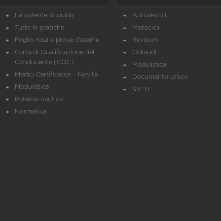
La patente di guida
Autoveicoli
Tutte le pratiche
Motocicli
Foglio rosa e prove d’esame
Revisioni
Carta di Qualificazione del
Collaudi
Conducente (CQC)
Modulistica
Medici Certificatori - Novità
Documento Unico
Modulistica
STED
Patente nautica
Normativa