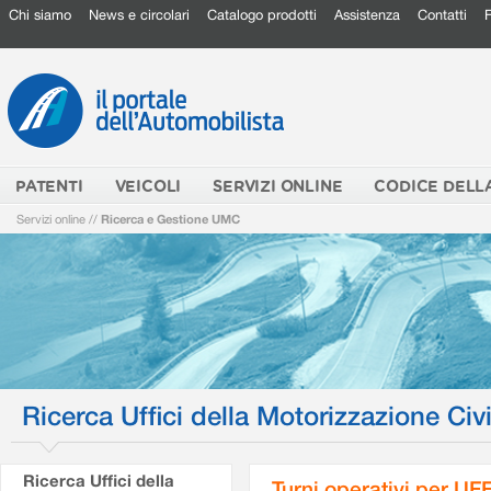
Chi siamo
News e circolari
Catalogo prodotti
Assistenza
Contatti
PATENTI
VEICOLI
SERVIZI ONLINE
CODICE DELL
Servizi online
//
Ricerca e Gestione UMC
Ricerca Uffici della Motorizzazione Civi
Ricerca Uffici della
Turni operativi per U