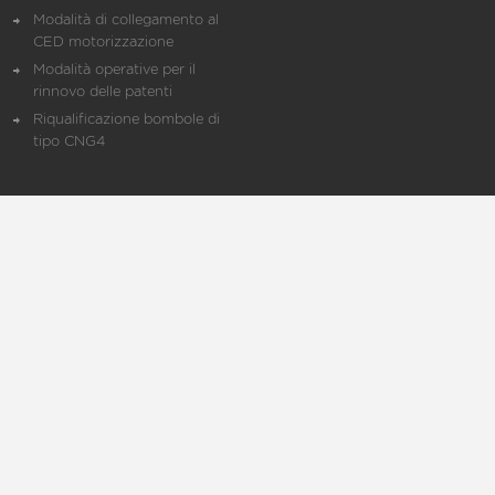
Modalità di collegamento al
CED motorizzazione
Modalità operative per il
rinnovo delle patenti
Riqualificazione bombole di
tipo CNG4