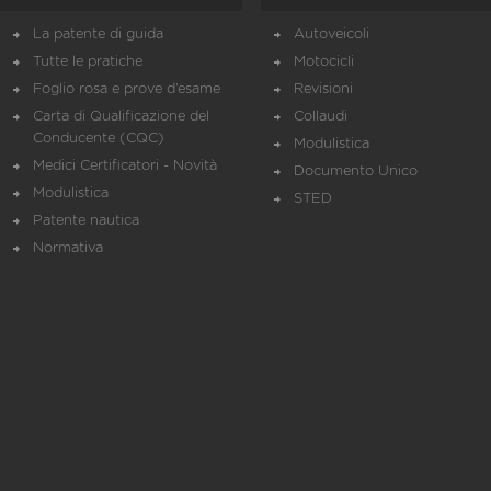
La patente di guida
Autoveicoli
Tutte le pratiche
Motocicli
Foglio rosa e prove d’esame
Revisioni
Carta di Qualificazione del
Collaudi
Conducente (CQC)
Modulistica
Medici Certificatori - Novità
Documento Unico
Modulistica
STED
Patente nautica
Normativa