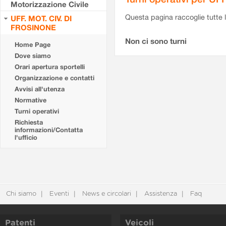
Motorizzazione Civile
Questa pagina raccoglie tutte le
UFF. MOT. CIV. DI
FROSINONE
Non ci sono turni
Home Page
Dove siamo
Orari apertura sportelli
Organizzazione e contatti
Avvisi all'utenza
Normative
Turni operativi
Richiesta
informazioni/Contatta
l'ufficio
Chi siamo
Eventi
News e circolari
Assistenza
Faq
Patenti
Veicoli