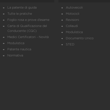
La patente di guida
Autoveicoli
Tutte le pratiche
Motocicli
Foglio rosa e prove d’esame
Revisioni
Carta di Qualificazione del
Collaudi
Conducente (CQC)
Modulistica
Medici Certificatori - Novità
Documento Unico
Modulistica
STED
Patente nautica
Normativa