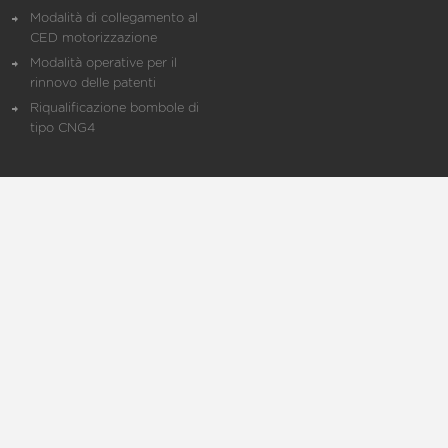
Modalità di collegamento al
CED motorizzazione
Modalità operative per il
rinnovo delle patenti
Riqualificazione bombole di
tipo CNG4