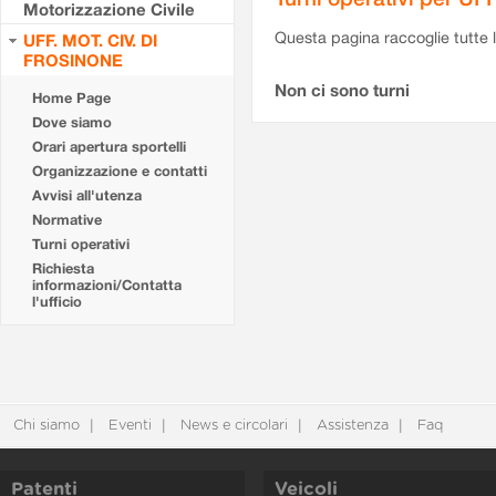
Motorizzazione Civile
Questa pagina raccoglie tutte le
UFF. MOT. CIV. DI
FROSINONE
Non ci sono turni
Home Page
Dove siamo
Orari apertura sportelli
Organizzazione e contatti
Avvisi all'utenza
Normative
Turni operativi
Richiesta
informazioni/Contatta
l'ufficio
Chi siamo
Eventi
News e circolari
Assistenza
Faq
Patenti
Veicoli