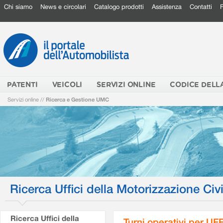
Chi siamo
News e circolari
Catalogo prodotti
Assistenza
Contatti
PATENTI
VEICOLI
SERVIZI ONLINE
CODICE DELL
Servizi online
//
Ricerca e Gestione UMC
Ricerca Uffici della Motorizzazione Civi
Ricerca Uffici della
Turni operativi per U