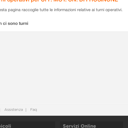
sta pagina raccoglie tutte le informazioni relative ai turni operativi.
 ci sono turni
Assistenza
Faq
icoli
Servizi Online