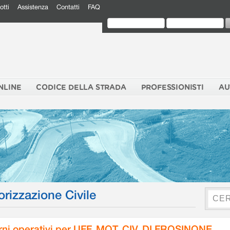
otti
Assistenza
Contatti
FAQ
NLINE
CODICE DELLA STRADA
PROFESSIONISTI
AU
orizzazione Civile
rni operativi per UFF. MOT. CIV. DI FROSINONE