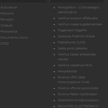
Autoveicoli
Monopattini - Contrassegno
identificativo
Motocicli
Verifica revisioni effettuate
Revisioni
Verifica massa supplementare
Collaudi
Pagamenti PagoPA
Modulistica
Gestione Pratiche Online
Documento Unico
Piattaforma CUDE
STED
Saldo punti patente
Verifica classe ambientale
veicolo
Verifica copertura RCA
Neopatentati
Ricerca Uffici della
Motorizzazione Civile
Ricerca officine autorizzate
Ricerca Medici Certificatori
Statistiche immatricolazioni
REGISTRO ELETTRONICO