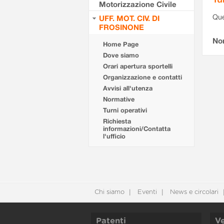
Motorizzazione Civile
Que
UFF. MOT. CIV. DI
FROSINONE
Non
Home Page
Dove siamo
Orari apertura sportelli
Organizzazione e contatti
Avvisi all'utenza
Normative
Turni operativi
Richiesta
informazioni/Contatta
l'ufficio
Chi siamo
Eventi
News e circolari
Patenti
Ve