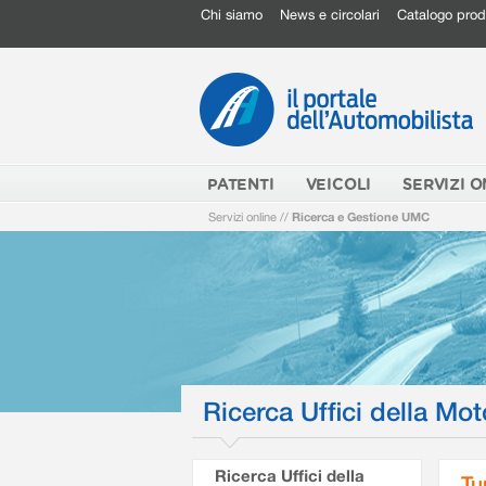
Chi siamo
News e circolari
Catalogo prod
PATENTI
VEICOLI
SERVIZI O
Servizi online
//
Ricerca e Gestione UMC
Ricerca Uffici della Mot
Ricerca Uffici della
Tu