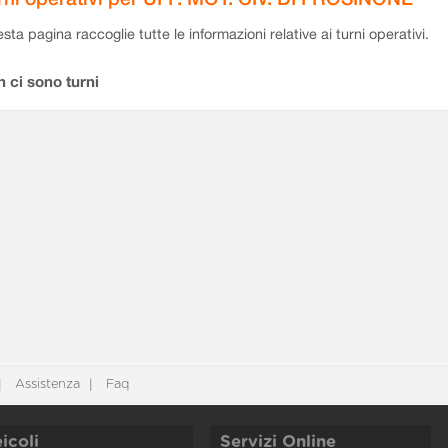
sta pagina raccoglie tutte le informazioni relative ai turni operativi.
 ci sono turni
Assistenza
Faq
icoli
Servizi Online