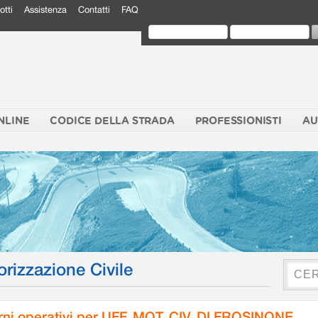
otti
Assistenza
Contatti
FAQ
NLINE
CODICE DELLA STRADA
PROFESSIONISTI
AU
orizzazione Civile
rni operativi per UFF. MOT. CIV. DI FROSINONE