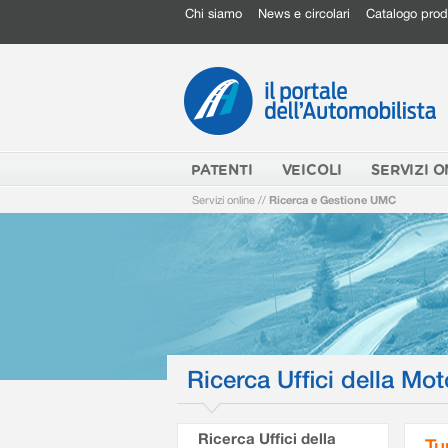
Chi siamo
News e circolari
Catalogo prod
PATENTI
VEICOLI
SERVIZI O
Servizi online
//
Ricerca e Gestione UMC
Ricerca Uffici della Mot
Ricerca Uffici della
Tu