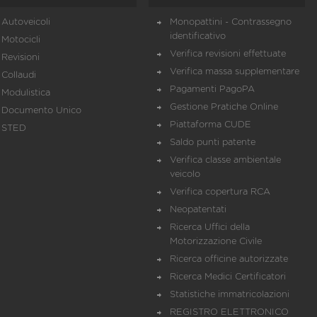
Autoveicoli
Monopattini - Contrassegno
identificativo
Motocicli
Verifica revisioni effettuate
Revisioni
Verifica massa supplementare
Collaudi
Pagamenti PagoPA
Modulistica
Gestione Pratiche Online
Documento Unico
Piattaforma CUDE
STED
Saldo punti patente
Verifica classe ambientale
veicolo
Verifica copertura RCA
Neopatentati
Ricerca Uffici della
Motorizzazione Civile
Ricerca officine autorizzate
Ricerca Medici Certificatori
Statistiche immatricolazioni
REGISTRO ELETTRONICO