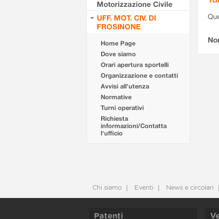
Motorizzazione Civile
Que
UFF. MOT. CIV. DI
FROSINONE
Non
Home Page
Dove siamo
Orari apertura sportelli
Organizzazione e contatti
Avvisi all'utenza
Normative
Turni operativi
Richiesta
informazioni/Contatta
l'ufficio
Chi siamo
Eventi
News e circolari
Patenti
Ve