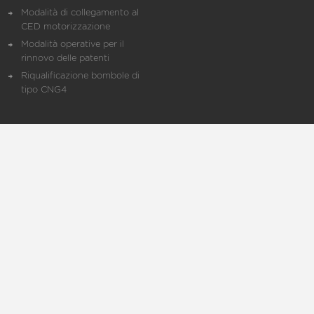
Modalità di collegamento al
CED motorizzazione
Modalità operative per il
rinnovo delle patenti
Riqualificazione bombole di
tipo CNG4