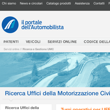
Chi siamo
News e circolari
Catalogo prodotti
Assistenza
Contatti
PATENTI
VEICOLI
SERVIZI ONLINE
CODICE DELL
Servizi online
//
Ricerca e Gestione UMC
Ricerca Uffici della Motorizzazione Civi
Ricerca Uffici della
Turni operativi per U