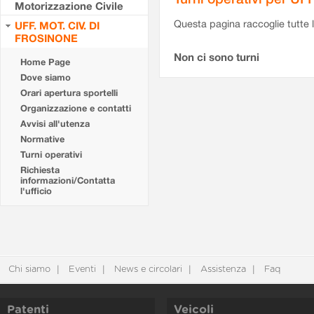
Motorizzazione Civile
Questa pagina raccoglie tutte le
UFF. MOT. CIV. DI
FROSINONE
Non ci sono turni
Home Page
Dove siamo
Orari apertura sportelli
Organizzazione e contatti
Avvisi all'utenza
Normative
Turni operativi
Richiesta
informazioni/Contatta
l'ufficio
Chi siamo
Eventi
News e circolari
Assistenza
Faq
Patenti
Veicoli