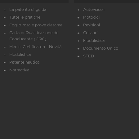
La patente di guida
Autoveicoli
Tutte le pratiche
Motocicli
Foglio rosa e prove d’esame
Revisioni
Carta di Qualificazione del
Collaudi
Conducente (CQC)
Modulistica
Medici Certificatori - Novità
Documento Unico
Modulistica
STED
Patente nautica
Normativa