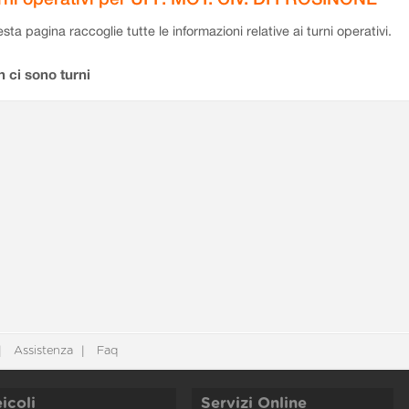
sta pagina raccoglie tutte le informazioni relative ai turni operativi.
 ci sono turni
Assistenza
Faq
icoli
Servizi Online