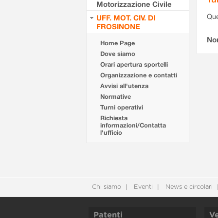
Motorizzazione Civile
Que
UFF. MOT. CIV. DI
FROSINONE
Non
Home Page
Dove siamo
Orari apertura sportelli
Organizzazione e contatti
Avvisi all'utenza
Normative
Turni operativi
Richiesta
informazioni/Contatta
l'ufficio
Chi siamo
Eventi
News e circolari
Patenti
Ve