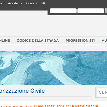
otti
Assistenza
Contatti
FAQ
NLINE
CODICE DELLA STRADA
PROFESSIONISTI
AU
orizzazione Civile
rni operativi per UFF. MOT. CIV. DI FROSINONE