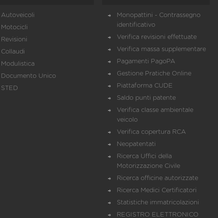
Autoveicoli
Monopattini - Contrassegno
identificativo
Motocicli
Verifica revisioni effettuate
Revisioni
Verifica massa supplementare
Collaudi
Pagamenti PagoPA
Modulistica
Gestione Pratiche Online
Documento Unico
Piattaforma CUDE
STED
Saldo punti patente
Verifica classe ambientale
veicolo
Verifica copertura RCA
Neopatentati
Ricerca Uffici della
Motorizzazione Civile
Ricerca officine autorizzate
Ricerca Medici Certificatori
Statistiche immatricolazioni
REGISTRO ELETTRONICO