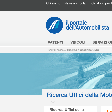
Chi siamo
News e circolari
Catalogo prod
PATENTI
VEICOLI
SERVIZI O
Servizi online
//
Ricerca e Gestione UMC
Ricerca Uffici della Mot
Ricerca Uffici della
Tu