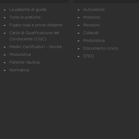
La patente di guida
Autoveicoli
Tutte le pratiche
Motocicli
Foglio rosa e prove d’esame
Revisioni
Carta di Qualificazione del
Collaudi
Conducente (CQC)
Modulistica
Medici Certificatori - Novità
Documento Unico
Modulistica
STED
Patente nautica
Normativa