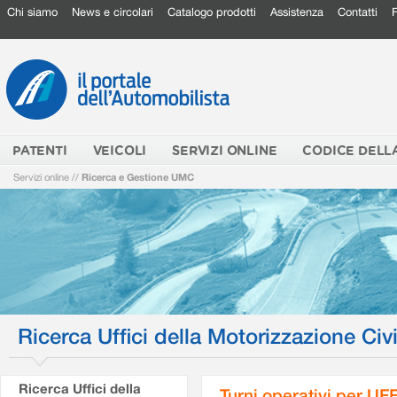
Chi siamo
News e circolari
Catalogo prodotti
Assistenza
Contatti
PATENTI
VEICOLI
SERVIZI ONLINE
CODICE DELL
Servizi online
//
Ricerca e Gestione UMC
Ricerca Uffici della Motorizzazione Civi
Ricerca Uffici della
Turni operativi per U