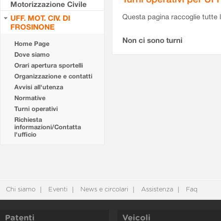
Motorizzazione Civile
Questa pagina raccoglie tutte le
UFF. MOT. CIV. DI
FROSINONE
Non ci sono turni
Home Page
Dove siamo
Orari apertura sportelli
Organizzazione e contatti
Avvisi all'utenza
Normative
Turni operativi
Richiesta
informazioni/Contatta
l'ufficio
Chi siamo
Eventi
News e circolari
Assistenza
Faq
Patenti
Veicoli