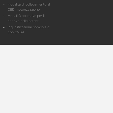
Modalità di collegamento al
CED motorizzazione
Modalità operative per il
rinnovo delle patenti
Riqualificazione bombole di
tipo CNG4