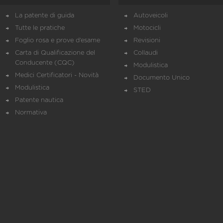
La patente di guida
Autoveicoli
Tutte le pratiche
Motocicli
Foglio rosa e prove d’esame
Revisioni
Carta di Qualificazione del
Collaudi
Conducente (CQC)
Modulistica
Medici Certificatori - Novità
Documento Unico
Modulistica
STED
Patente nautica
Normativa