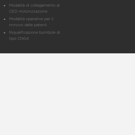
Modalità di collegamento al
CED motorizzazione
Modalità operative per il
rinnovo delle patenti
Riqualificazione bombole di
tipo CNG4