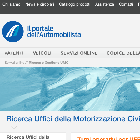
Chi siamo
News e circolari
Catalogo prodotti
Assistenza
Contatti
PATENTI
VEICOLI
SERVIZI ONLINE
CODICE DELL
Servizi online
//
Ricerca e Gestione UMC
Ricerca Uffici della Motorizzazione Civi
Ricerca Uffici della
Turni operativi per U