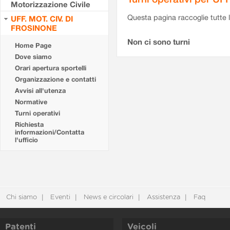
Motorizzazione Civile
Questa pagina raccoglie tutte le
UFF. MOT. CIV. DI
FROSINONE
Non ci sono turni
Home Page
Dove siamo
Orari apertura sportelli
Organizzazione e contatti
Avvisi all'utenza
Normative
Turni operativi
Richiesta
informazioni/Contatta
l'ufficio
Chi siamo
Eventi
News e circolari
Assistenza
Faq
Patenti
Veicoli