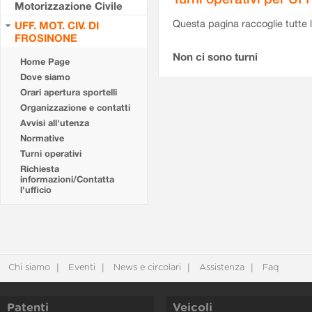
Motorizzazione Civile
Questa pagina raccoglie tutte le
UFF. MOT. CIV. DI
FROSINONE
Non ci sono turni
Home Page
Dove siamo
Orari apertura sportelli
Organizzazione e contatti
Avvisi all'utenza
Normative
Turni operativi
Richiesta
informazioni/Contatta
l'ufficio
Chi siamo
Eventi
News e circolari
Assistenza
Faq
Patenti
Veicoli