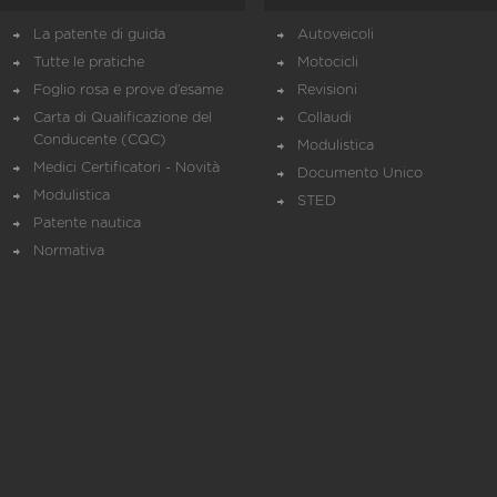
La patente di guida
Autoveicoli
Tutte le pratiche
Motocicli
Foglio rosa e prove d’esame
Revisioni
Carta di Qualificazione del
Collaudi
Conducente (CQC)
Modulistica
Medici Certificatori - Novità
Documento Unico
Modulistica
STED
Patente nautica
Normativa