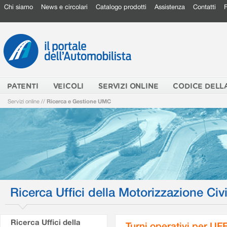
Chi siamo
News e circolari
Catalogo prodotti
Assistenza
Contatti
PATENTI
VEICOLI
SERVIZI ONLINE
CODICE DELL
Servizi online
//
Ricerca e Gestione UMC
Ricerca Uffici della Motorizzazione Civi
Ricerca Uffici della
Turni operativi per U