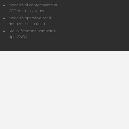
Modalità di collegamento al
CED motorizzazione
Modalità operative per il
rinnovo delle patenti
Riqualificazione bombole di
tipo CNG4