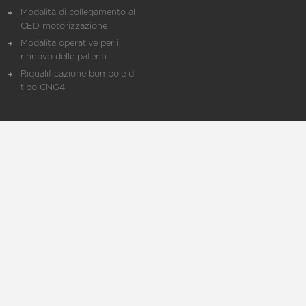
Modalità di collegamento al
CED motorizzazione
Modalità operative per il
rinnovo delle patenti
Riqualificazione bombole di
tipo CNG4