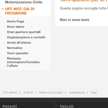
Motorizzazione Civile
Questa pagina raccoglie tutte le
UFF. MOT. CIV. DI
FROSINONE
Non ci sono turni
Home Page
Dove siamo
Orari apertura sportelli
Organizzazione e contatti
Avvisi all'utenza
Normative
Turni operativi
Richiesta
informazioni/Contatta
l'ufficio
Chi siamo
Eventi
News e circolari
Assistenza
Faq
Patenti
Veicoli