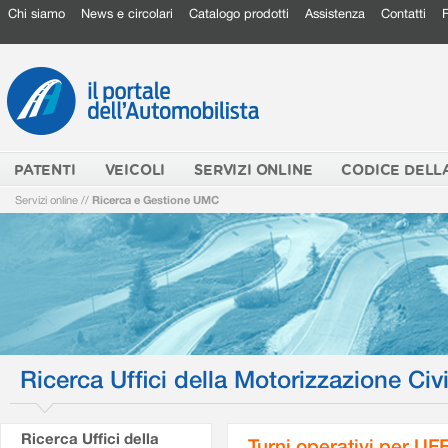
Chi siamo
News e circolari
Catalogo prodotti
Assistenza
Contatti
PATENTI
VEICOLI
SERVIZI ONLINE
CODICE DELL
Servizi online
//
Ricerca e Gestione UMC
Ricerca Uffici della Motorizzazione Civi
Ricerca Uffici della
Turni operativi per U