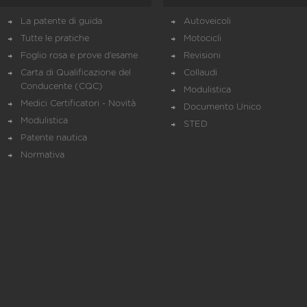
La patente di guida
Autoveicoli
Tutte le pratiche
Motocicli
Foglio rosa e prove d’esame
Revisioni
Carta di Qualificazione del
Collaudi
Conducente (CQC)
Modulistica
Medici Certificatori - Novità
Documento Unico
Modulistica
STED
Patente nautica
Normativa