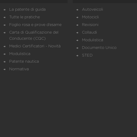
La patente di guida
Autoveicoli
Tutte le pratiche
Motocicli
Foglio rosa e prove d’esame
Revisioni
Carta di Qualificazione del
Collaudi
Conducente (CQC)
Modulistica
Medici Certificatori - Novità
Documento Unico
Modulistica
STED
Patente nautica
Normativa