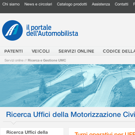
Chi siamo
News e circolari
Catalogo prodotti
Assistenza
Contatti
PATENTI
VEICOLI
SERVIZI ONLINE
CODICE DELL
Servizi online
//
Ricerca e Gestione UMC
Ricerca Uffici della Motorizzazione Civi
Ricerca Uffici della
Turni operativi per U