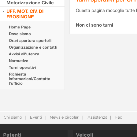
Motorizzazione Civile
Questa pagina raccoglie tutte le
UFF. MOT. CIV. DI
FROSINONE
Non ci sono turni
Home Page
Dove siamo
Orari apertura sportelli
Organizzazione e contatti
Avvisi all'utenza
Normative
Turni operativi
Richiesta
informazioni/Contatta
l'ufficio
Chi siamo
Eventi
News e circolari
Assistenza
Faq
Patenti
Veicoli