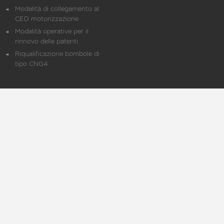
Modalità di collegamento al
CED motorizzazione
Modalità operative per il
rinnovo delle patenti
Riqualificazione bombole di
tipo CNG4