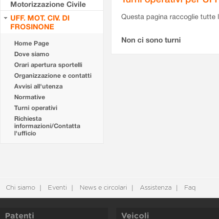
Motorizzazione Civile
Questa pagina raccoglie tutte le
UFF. MOT. CIV. DI
FROSINONE
Non ci sono turni
Home Page
Dove siamo
Orari apertura sportelli
Organizzazione e contatti
Avvisi all'utenza
Normative
Turni operativi
Richiesta
informazioni/Contatta
l'ufficio
Chi siamo
Eventi
News e circolari
Assistenza
Faq
Patenti
Veicoli