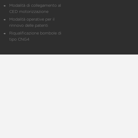
Modalità di collegamento al
CED motorizzazione
Modalità operative per il
rinnovo delle patenti
Riqualificazione bombole di
tipo CNG4