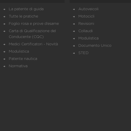
La patente di guida
Autoveicoli
Tutte le pratiche
Motocicli
Foglio rosa e prove d’esame
Revisioni
Carta di Qualificazione del
Collaudi
Conducente (CQC)
Modulistica
Medici Certificatori - Novità
Documento Unico
Modulistica
STED
Patente nautica
Normativa