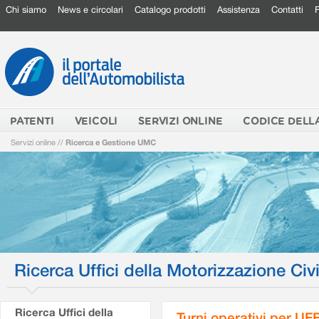
Chi siamo
News e circolari
Catalogo prodotti
Assistenza
Contatti
PATENTI
VEICOLI
SERVIZI ONLINE
CODICE DELL
Servizi online
//
Ricerca e Gestione UMC
Ricerca Uffici della Motorizzazione Civi
Ricerca Uffici della
Turni operativi per U