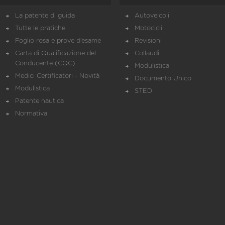
La patente di guida
Autoveicoli
Tutte le pratiche
Motocicli
Foglio rosa e prove d’esame
Revisioni
Carta di Qualificazione del
Collaudi
Conducente (CQC)
Modulistica
Medici Certificatori - Novità
Documento Unico
Modulistica
STED
Patente nautica
Normativa