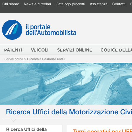
Chi siamo
News e circolari
Catalogo prodotti
Assistenza
Contatti
PATENTI
VEICOLI
SERVIZI ONLINE
CODICE DELL
Servizi online
//
Ricerca e Gestione UMC
Ricerca Uffici della Motorizzazione Civi
Ricerca Uffici della
Turni operativi per U