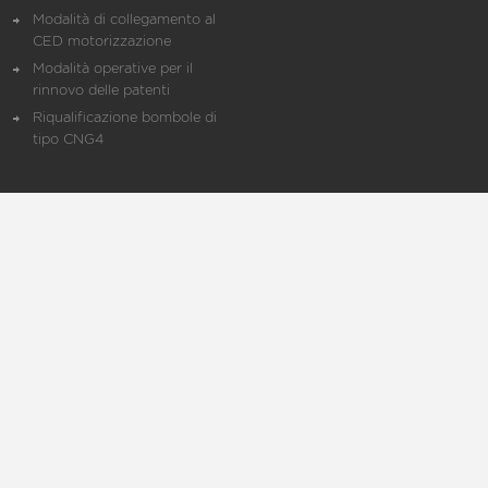
Modalità di collegamento al
CED motorizzazione
Modalità operative per il
rinnovo delle patenti
Riqualificazione bombole di
tipo CNG4