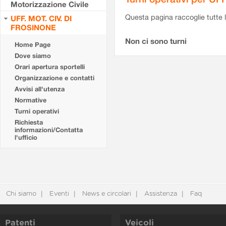
Motorizzazione Civile
Questa pagina raccoglie tutte le
UFF. MOT. CIV. DI
FROSINONE
Non ci sono turni
Home Page
Dove siamo
Orari apertura sportelli
Organizzazione e contatti
Avvisi all'utenza
Normative
Turni operativi
Richiesta
informazioni/Contatta
l'ufficio
Chi siamo
Eventi
News e circolari
Assistenza
Faq
Patenti
Veicoli