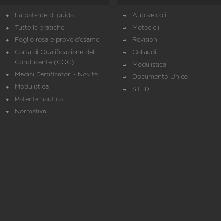
La patente di guida
Autoveicoli
Tutte le pratiche
Motocicli
Foglio rosa e prove d’esame
Revisioni
Carta di Qualificazione del
Collaudi
Conducente (CQC)
Modulistica
Medici Certificatori - Novità
Documento Unico
Modulistica
STED
Patente nautica
Normativa