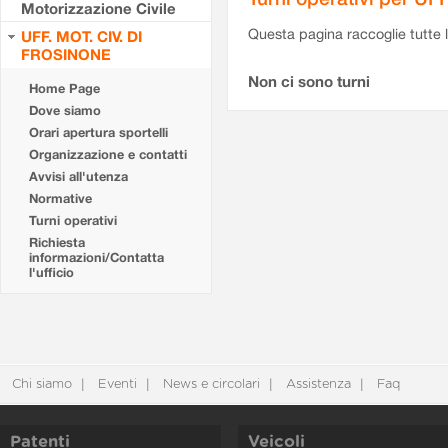
Motorizzazione Civile
Questa pagina raccoglie tutte le
UFF. MOT. CIV. DI
FROSINONE
Non ci sono turni
Home Page
Dove siamo
Orari apertura sportelli
Organizzazione e contatti
Avvisi all'utenza
Normative
Turni operativi
Richiesta
informazioni/Contatta
l'ufficio
Chi siamo
Eventi
News e circolari
Assistenza
Faq
Patenti
Veicoli