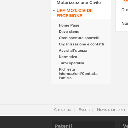
Motorizzazione Civile
Que
UFF. MOT. CIV. DI
FROSINONE
Non
Home Page
Dove siamo
Orari apertura sportelli
Organizzazione e contatti
Avvisi all'utenza
Normative
Turni operativi
Richiesta
informazioni/Contatta
l'ufficio
Chi siamo
Eventi
News e circolari
Patenti
Ve