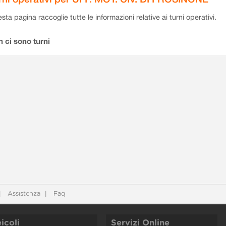
sta pagina raccoglie tutte le informazioni relative ai turni operativi.
 ci sono turni
Assistenza
Faq
icoli
Servizi Online