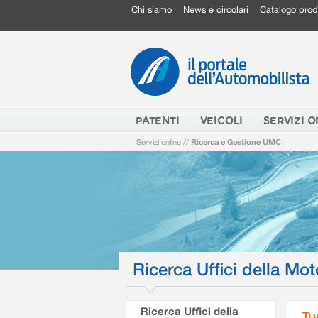
Chi siamo
News e circolari
Catalogo prod
PATENTI
VEICOLI
SERVIZI O
Servizi online
//
Ricerca e Gestione UMC
Ricerca Uffici della Mot
Ricerca Uffici della
Tu