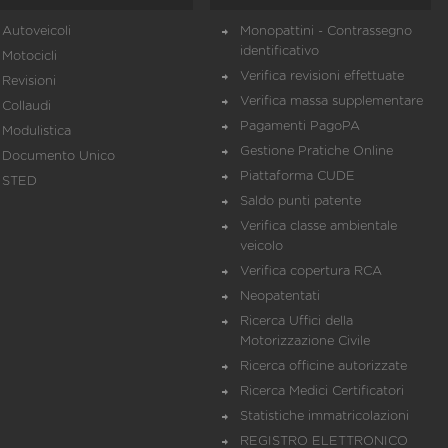
Autoveicoli
Monopattini - Contrassegno
identificativo
Motocicli
Verifica revisioni effettuate
Revisioni
Verifica massa supplementare
Collaudi
Pagamenti PagoPA
Modulistica
Gestione Pratiche Online
Documento Unico
Piattaforma CUDE
STED
Saldo punti patente
Verifica classe ambientale
veicolo
Verifica copertura RCA
Neopatentati
Ricerca Uffici della
Motorizzazione Civile
Ricerca officine autorizzate
Ricerca Medici Certificatori
Statistiche immatricolazioni
REGISTRO ELETTRONICO