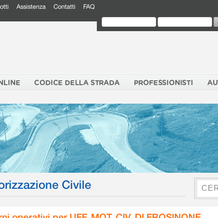
otti
Assistenza
Contatti
FAQ
NLINE
CODICE DELLA STRADA
PROFESSIONISTI
AU
orizzazione Civile
rni operativi per UFF. MOT. CIV. DI FROSINONE