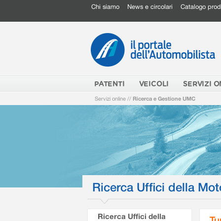
Chi siamo
News e circolari
Catalogo prod
PATENTI
VEICOLI
SERVIZI O
Servizi online
//
Ricerca e Gestione UMC
Ricerca Uffici della Mot
Ricerca Uffici della
Tu