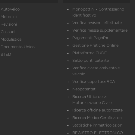
Autoveicoli
Monopattini - Contrassegno
identificativo
Motocicli
Verifica revisioni effettuate
Revisioni
Verifica massa supplementare
Collaudi
Pagamenti PagoPA
Modulistica
Gestione Pratiche Online
Documento Unico
Piattaforma CUDE
STED
Saldo punti patente
Verifica classe ambientale
veicolo
Verifica copertura RCA
Neopatentati
Ricerca Uffici della
Motorizzazione Civile
Ricerca officine autorizzate
Ricerca Medici Certificatori
Statistiche immatricolazioni
REGISTRO ELETTRONICO