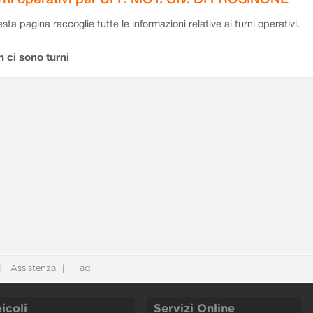
sta pagina raccoglie tutte le informazioni relative ai turni operativi.
 ci sono turni
Assistenza
Faq
icoli
Servizi Online