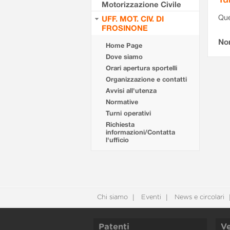
Motorizzazione Civile
Que
UFF. MOT. CIV. DI
FROSINONE
Non
Home Page
Dove siamo
Orari apertura sportelli
Organizzazione e contatti
Avvisi all'utenza
Normative
Turni operativi
Richiesta
informazioni/Contatta
l'ufficio
Chi siamo
Eventi
News e circolari
Patenti
Ve