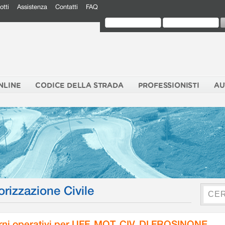
otti
Assistenza
Contatti
FAQ
NLINE
CODICE DELLA STRADA
PROFESSIONISTI
AU
orizzazione Civile
rni operativi per UFF. MOT. CIV. DI FROSINONE