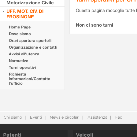
Motorizzazione Civile
Questa pagina raccoglie tutte le
UFF. MOT. CIV. DI
FROSINONE
Non ci sono turni
Home Page
Dove siamo
Orari apertura sportelli
Organizzazione e contatti
Avvisi all'utenza
Normative
Turni operativi
Richiesta
informazioni/Contatta
l'ufficio
Chi siamo
Eventi
News e circolari
Assistenza
Faq
Patenti
Veicoli