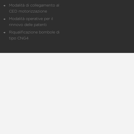
Modalità di collegamento al
CED motorizzazione
Modalità operative per il
rinnovo delle patenti
Riqualificazione bombole di
tipo CNG4