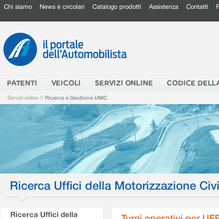
Chi siamo
News e circolari
Catalogo prodotti
Assistenza
Contatti
PATENTI
VEICOLI
SERVIZI ONLINE
CODICE DELL
Servizi online
//
Ricerca e Gestione UMC
Ricerca Uffici della Motorizzazione Civi
Ricerca Uffici della
Turni operativi per U