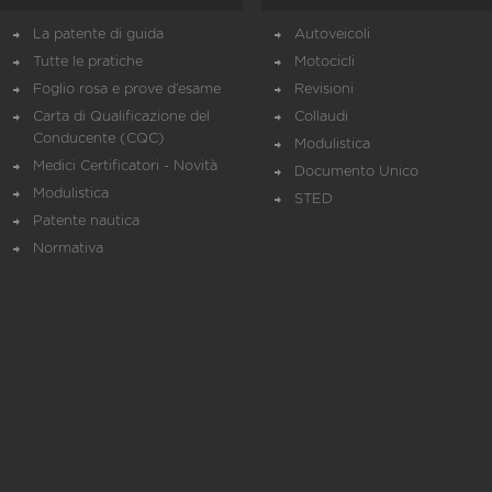
La patente di guida
Autoveicoli
Tutte le pratiche
Motocicli
Foglio rosa e prove d’esame
Revisioni
Carta di Qualificazione del
Collaudi
Conducente (CQC)
Modulistica
Medici Certificatori - Novità
Documento Unico
Modulistica
STED
Patente nautica
Normativa