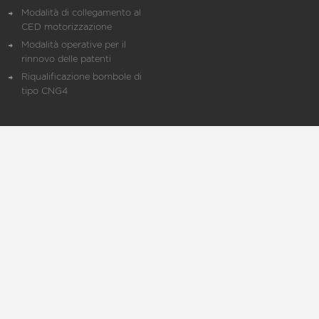
Modalità di collegamento al
CED motorizzazione
Modalità operative per il
rinnovo delle patenti
Riqualificazione bombole di
tipo CNG4