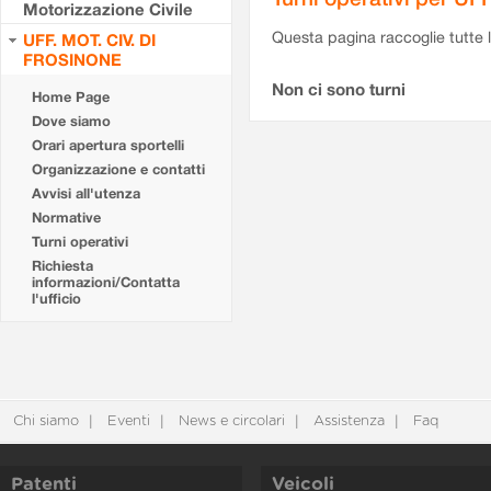
Motorizzazione Civile
Questa pagina raccoglie tutte le
UFF. MOT. CIV. DI
FROSINONE
Non ci sono turni
Home Page
Dove siamo
Orari apertura sportelli
Organizzazione e contatti
Avvisi all'utenza
Normative
Turni operativi
Richiesta
informazioni/Contatta
l'ufficio
Chi siamo
Eventi
News e circolari
Assistenza
Faq
Patenti
Veicoli