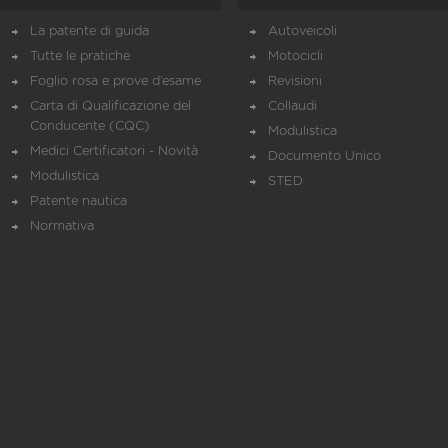
La patente di guida
Autoveicoli
Tutte le pratiche
Motocicli
Foglio rosa e prove d’esame
Revisioni
Carta di Qualificazione del
Collaudi
Conducente (CQC)
Modulistica
Medici Certificatori - Novità
Documento Unico
Modulistica
STED
Patente nautica
Normativa