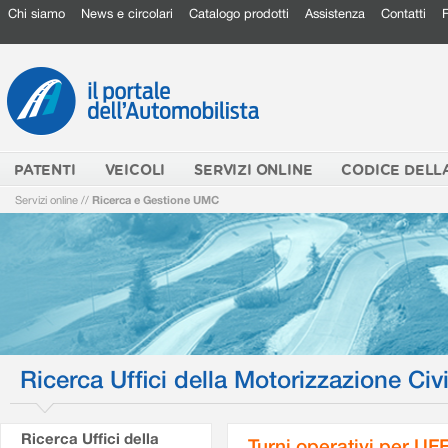
Chi siamo
News e circolari
Catalogo prodotti
Assistenza
Contatti
PATENTI
VEICOLI
SERVIZI ONLINE
CODICE DELL
Servizi online
//
Ricerca e Gestione UMC
Ricerca Uffici della Motorizzazione Civi
Ricerca Uffici della
Turni operativi per U