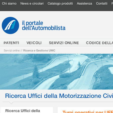
Chi siamo
News e circolari
Catalogo prodotti
Assistenza
Contatti
PATENTI
VEICOLI
SERVIZI ONLINE
CODICE DELL
Servizi online
//
Ricerca e Gestione UMC
Ricerca Uffici della Motorizzazione Civi
Ricerca Uffici della
Turni operativi per U