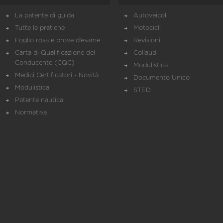
La patente di guida
Autoveicoli
Tutte le pratiche
Motocicli
Foglio rosa e prove d’esame
Revisioni
Carta di Qualificazione del
Collaudi
Conducente (CQC)
Modulistica
Medici Certificatori - Novità
Documento Unico
Modulistica
STED
Patente nautica
Normativa