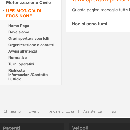
Motorizzazione Civile
Questa pagina raccoglie tutte le
UFF. MOT. CIV. DI
FROSINONE
Non ci sono turni
Home Page
Dove siamo
Orari apertura sportelli
Organizzazione e contatti
Avvisi all'utenza
Normative
Turni operativi
Richiesta
informazioni/Contatta
l'ufficio
Chi siamo
Eventi
News e circolari
Assistenza
Faq
Patenti
Veicoli