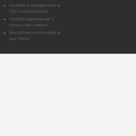
Modalità di collegamento al
CED motorizzazione
Modalità operative per il
rinnovo delle patenti
Riqualificazione bombole di
tipo CNG4