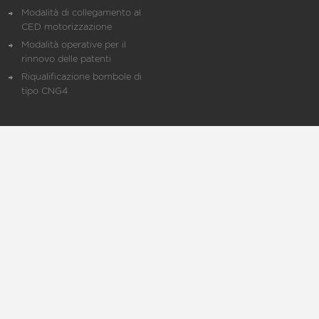
Modalità di collegamento al
CED motorizzazione
Modalità operative per il
rinnovo delle patenti
Riqualificazione bombole di
tipo CNG4