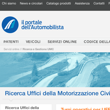
Chi siamo
News e circolari
Catalogo prodotti
Assistenza
Contatti
PATENTI
VEICOLI
SERVIZI ONLINE
CODICE DELL
Servizi online
//
Ricerca e Gestione UMC
Ricerca Uffici della Motorizzazione Civi
Ricerca Uffici della
Turni operativi per U