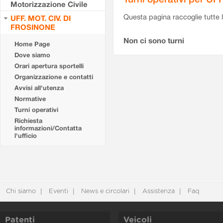
Motorizzazione Civile
Questa pagina raccoglie tutte le
UFF. MOT. CIV. DI
FROSINONE
Non ci sono turni
Home Page
Dove siamo
Orari apertura sportelli
Organizzazione e contatti
Avvisi all'utenza
Normative
Turni operativi
Richiesta
informazioni/Contatta
l'ufficio
Chi siamo
Eventi
News e circolari
Assistenza
Faq
Patenti
Veicoli