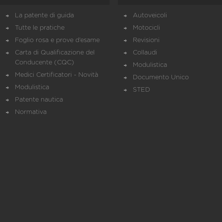
La patente di guida
Autoveicoli
Tutte le pratiche
Motocicli
Foglio rosa e prove d’esame
Revisioni
Carta di Qualificazione del
Collaudi
Conducente (CQC)
Modulistica
Medici Certificatori - Novità
Documento Unico
Modulistica
STED
Patente nautica
Normativa