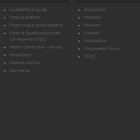
La patente di guida
Autoveicoli
Tutte le pratiche
Motocicli
Foglio rosa e prove d’esame
Revisioni
Carta di Qualificazione del
Collaudi
Conducente (CQC)
Modulistica
Medici Certificatori - Novità
Documento Unico
Modulistica
STED
Patente nautica
Normativa