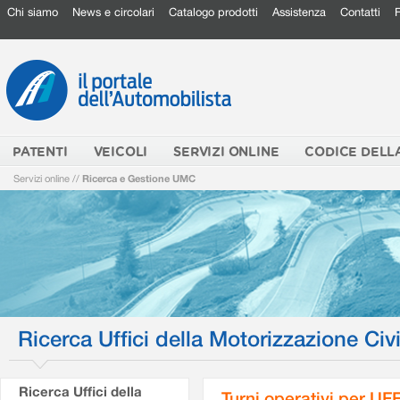
Chi siamo
News e circolari
Catalogo prodotti
Assistenza
Contatti
PATENTI
VEICOLI
SERVIZI ONLINE
CODICE DELL
Servizi online
//
Ricerca e Gestione UMC
Ricerca Uffici della Motorizzazione Civi
Ricerca Uffici della
Turni operativi per U