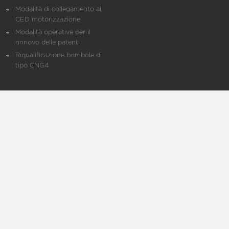
Modalità di collegamento al
CED motorizzazione
Modalità operative per il
rinnovo delle patenti
Riqualificazione bombole di
tipo CNG4