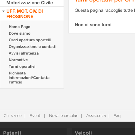
Motorizzazione Civile
Questa pagina raccoglie tutte le
UFF. MOT. CIV. DI
FROSINONE
Non ci sono turni
Home Page
Dove siamo
Orari apertura sportelli
Organizzazione e contatti
Avvisi all'utenza
Normative
Turni operativi
Richiesta
informazioni/Contatta
l'ufficio
Chi siamo
Eventi
News e circolari
Assistenza
Faq
Patenti
Veicoli