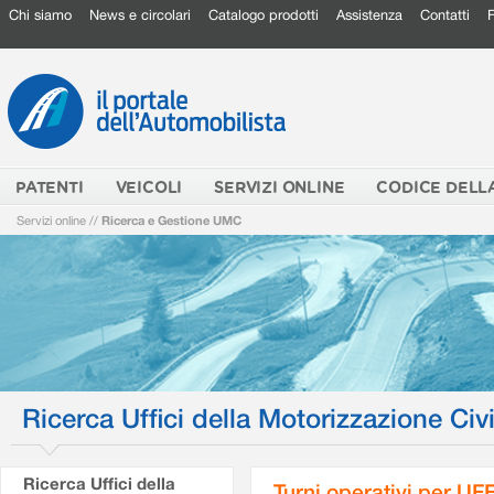
Chi siamo
News e circolari
Catalogo prodotti
Assistenza
Contatti
PATENTI
VEICOLI
SERVIZI ONLINE
CODICE DELL
Servizi online
//
Ricerca e Gestione UMC
Ricerca Uffici della Motorizzazione Civi
Ricerca Uffici della
Turni operativi per U