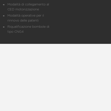
Modalità di collegamento al
CED motorizzazione
Modalità operative per il
rinnovo delle patenti
Riqualificazione bombole di
tipo CNG4