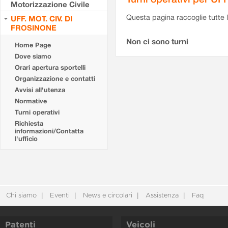
Motorizzazione Civile
Questa pagina raccoglie tutte le
UFF. MOT. CIV. DI
FROSINONE
Non ci sono turni
Home Page
Dove siamo
Orari apertura sportelli
Organizzazione e contatti
Avvisi all'utenza
Normative
Turni operativi
Richiesta
informazioni/Contatta
l'ufficio
Chi siamo
Eventi
News e circolari
Assistenza
Faq
Patenti
Veicoli