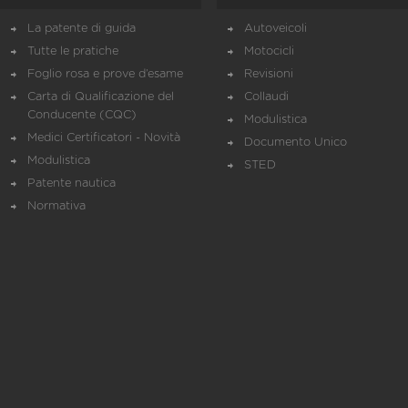
La patente di guida
Autoveicoli
Tutte le pratiche
Motocicli
Foglio rosa e prove d’esame
Revisioni
Carta di Qualificazione del
Collaudi
Conducente (CQC)
Modulistica
Medici Certificatori - Novità
Documento Unico
Modulistica
STED
Patente nautica
Normativa