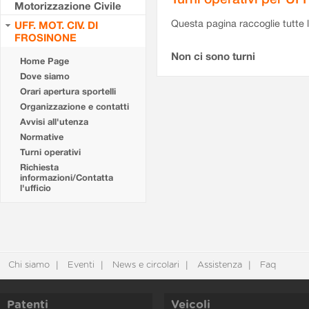
Motorizzazione Civile
Questa pagina raccoglie tutte le
UFF. MOT. CIV. DI
FROSINONE
Non ci sono turni
Home Page
Dove siamo
Orari apertura sportelli
Organizzazione e contatti
Avvisi all'utenza
Normative
Turni operativi
Richiesta
informazioni/Contatta
l'ufficio
Chi siamo
Eventi
News e circolari
Assistenza
Faq
Patenti
Veicoli