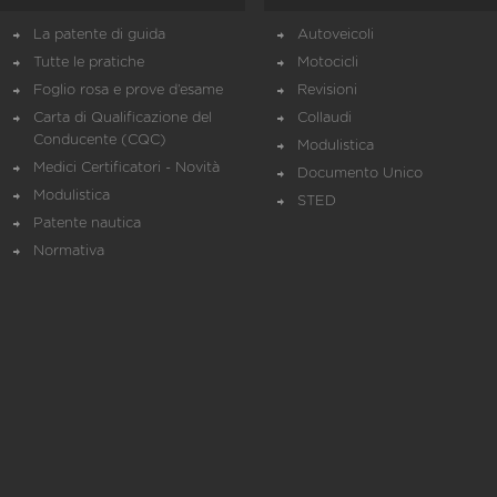
La patente di guida
Autoveicoli
Tutte le pratiche
Motocicli
Foglio rosa e prove d’esame
Revisioni
Carta di Qualificazione del
Collaudi
Conducente (CQC)
Modulistica
Medici Certificatori - Novità
Documento Unico
Modulistica
STED
Patente nautica
Normativa