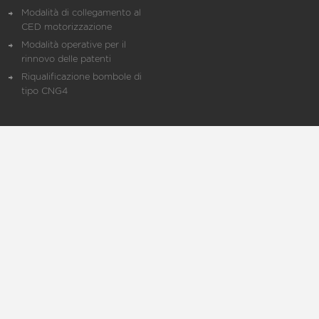
Modalità di collegamento al
CED motorizzazione
Modalità operative per il
rinnovo delle patenti
Riqualificazione bombole di
tipo CNG4