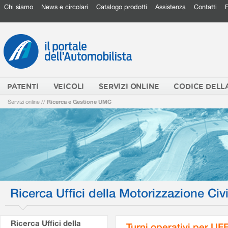
Chi siamo
News e circolari
Catalogo prodotti
Assistenza
Contatti
PATENTI
VEICOLI
SERVIZI ONLINE
CODICE DELL
Servizi online
//
Ricerca e Gestione UMC
Ricerca Uffici della Motorizzazione Civi
Ricerca Uffici della
Turni operativi per U