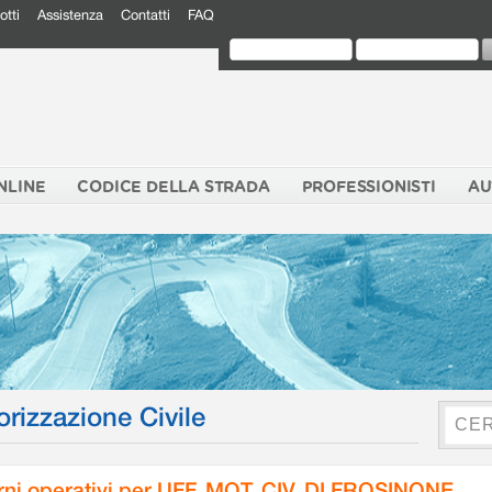
otti
Assistenza
Contatti
FAQ
NLINE
CODICE DELLA STRADA
PROFESSIONISTI
AU
orizzazione Civile
rni operativi per UFF. MOT. CIV. DI FROSINONE