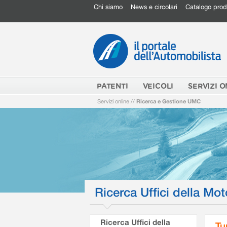
Chi siamo
News e circolari
Catalogo prod
PATENTI
VEICOLI
SERVIZI O
Servizi online
//
Ricerca e Gestione UMC
Ricerca Uffici della Mot
Ricerca Uffici della
Tu