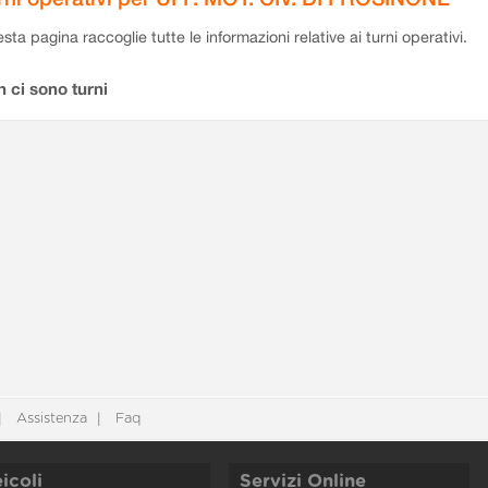
sta pagina raccoglie tutte le informazioni relative ai turni operativi.
 ci sono turni
Assistenza
Faq
icoli
Servizi Online