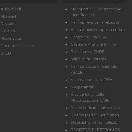
Autoveicoli
Monopattini - Contrassegno
identificativo
Motocicli
Verifica revisioni effettuate
Revisioni
Verifica massa supplementare
Collaudi
Pagamenti PagoPA
Modulistica
Gestione Pratiche Online
Documento Unico
Piattaforma CUDE
STED
Saldo punti patente
Verifica classe ambientale
veicolo
Verifica copertura RCA
Neopatentati
Ricerca Uffici della
Motorizzazione Civile
Ricerca officine autorizzate
Ricerca Medici Certificatori
Statistiche immatricolazioni
REGISTRO ELETTRONICO