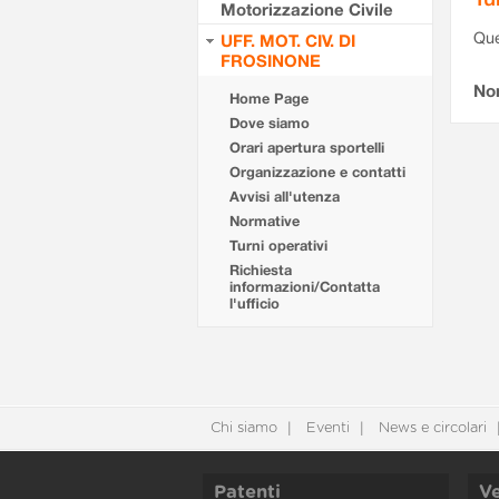
Motorizzazione Civile
Que
UFF. MOT. CIV. DI
FROSINONE
Non
Home Page
Dove siamo
Orari apertura sportelli
Organizzazione e contatti
Avvisi all'utenza
Normative
Turni operativi
Richiesta
informazioni/Contatta
l'ufficio
Chi siamo
Eventi
News e circolari
Patenti
Ve